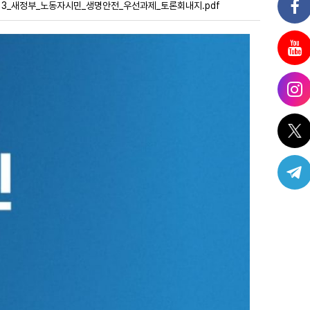
413_새정부_노동자시민_생명안전_우선과제_토론회내지.pdf