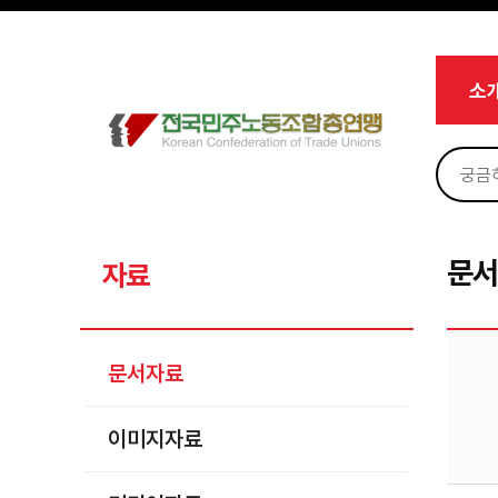
메뉴 건너뛰기
로그인
회원가입
Sketchbook5, 스케치북5
마이페이지
소개
소
<
소식
노동상담
Sketchbook5, 스케치북5
자료
문서자료
문
자료
이미지자료
미디어자료
문서자료
카드뉴스
이미지자료
부설기관
업무