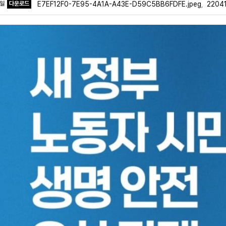
파일
다운로드
E7EF12F0-7E95-4A1A-A43E-D59C5BB6FDFE.jpeg
220
,