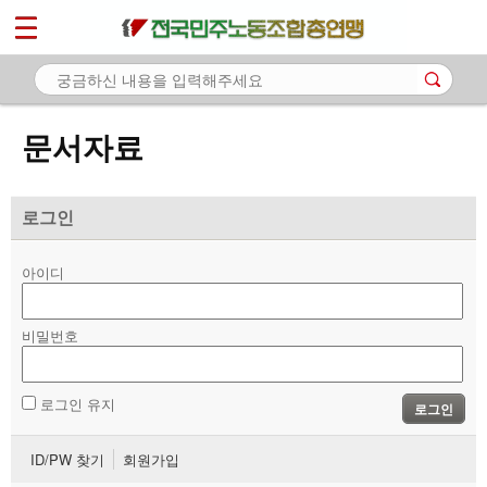
*
마이페이지
소개
<
소식
문서자료
노동상담
자료
로그인
- 문서자료
아이디
- 이미지자료
비밀번호
- 미디어자료
- 카드뉴스
로그인 유지
로그인
부설기관
ID/PW 찾기
회원가입
업무