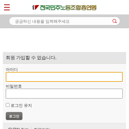
*
마이페이지
소개
<
소식
노동상담
자료
회원 가입할 수 없습니다.
부설기관
아이디
업무
비밀번호
로그인 유지