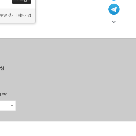
D/PW 찾기
|
회원가입
방침
g.org