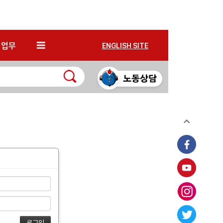
*
업무
ENGLISH SITE