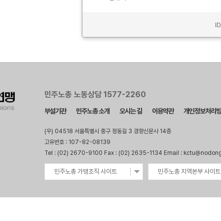
I
민주노총 노동상담 1577-2260
부설기관
민주노총 소개
오시는 길
이용약관
개인정보처리
(우) 04518 서울특별시 중구 정동길 3 경향신문사 14층
고유번호 : 107-82-08139
Tel : (02) 2670-9100 Fax : (02) 2635-1134 Email : kctu@nodon
민주노총 가맹조직 사이트
민주노총 지역본부 사이트