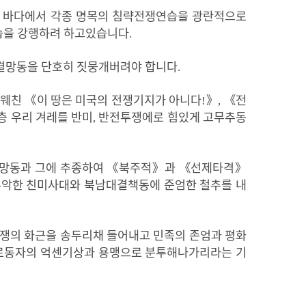
,
바다에서
각종
명목의
침략전쟁연습을
광란적으로
습을
강행하려
하고있습니다
.
결망동을
단호히
짓뭉개버려야
합니다
.
웨친
《
이
땅은
미국의
전쟁기지가
아니다
!
》
,
《
전
층
우리
겨레를
반미
,
반전투쟁에로
힘있게
고무추동
망동과
그에
추종하여
《
북주적
》
과
《
선제타격
》
추악한
친미사대와
북남대결책동에
준엄한
철추를
내
쟁의
화근을
송두리채
들어내고
민족의
존엄과
평화
로동자의
억센기상과
용맹으로
분투해나가리라는
기