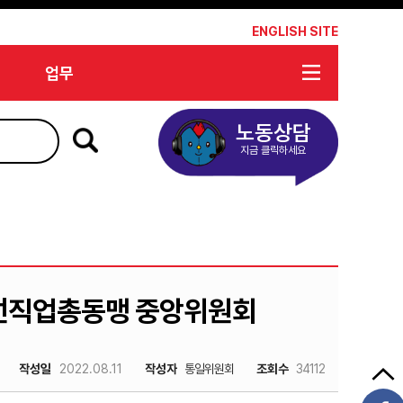
*
ENGLISH SITE
업무
노동상담
지금 클릭하세요
조선직업총동맹 중앙위원회
작성일
2022.08.11
작성자
통일위원회
조회수
34112