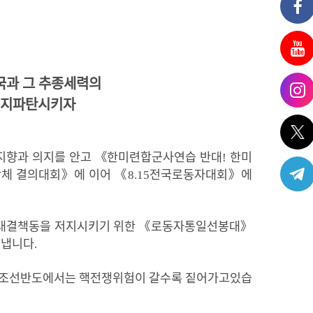
국과
그
추종세력의
지파탄시키자
지향과
의지를
안고 《한미련합군사연습 반대
!
한미
체 결의대회》에 이어 《
8.15
전국로동자대회》
에
대결책동을
저지시키기
위한
《
로동자통일선봉대
》
보냅니다
.
조선반도에서는
핵전쟁위험이
갈수록
짙어가고있습