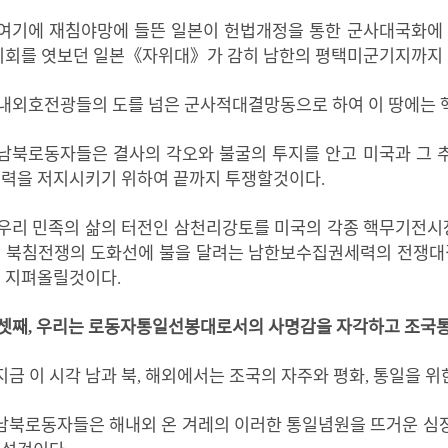
여기에
재침야망에
들뜬
일본이
헌법개정을
통한
군사대국화에
기회를
엿보던
일본
《
자위대
》
가
감히
남한의
평택미군기지까지
내외
호전광
들의
도를
넘은
군사적대결망동으로
하여
이
땅에는
남북로동자들은
결사의
각오와
불굴의
투지를
안고
미국과
그
협력을
저지시키기
위하여
끝까지
투쟁할것이다
.
우리
민족의
삶의
터전인
삼천리강토를
미국의
각종
핵무기전시
며
북침전쟁의
도화선에
불을
달려는
남한보수집권세력의
전쟁대
게
지펴올릴것이다
.
셋째
,
우리는
로동자통일선봉대로서의
사명감을
자각하고
조국
지금 이 시각 남과 북
,
해외
에서는
조국의 자주와 평화
,
통일을 위
남북
로동자
들은
해내외
온
겨레
의
이러한
통일
념원을 뜨
거운
심