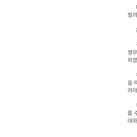
벌
쟁
하
을
려
를
대