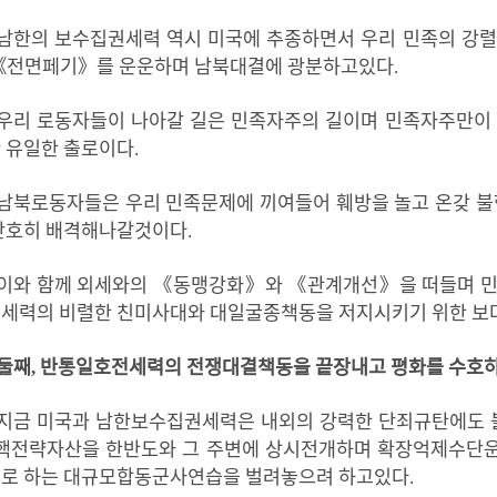
남한의
보수집권세력
역시
미국에
추종하면서
우리
민족의
강렬
《
전면페기
》
를
운운하며
남북대결에
광분하고있다
.
우리
로동자들이
나아갈
길은
민족자주의
길이며
민족자주만이
한
유일한
출로이다
.
남북로동자들은
우리
민족문제에
끼여들어
훼방을
놀고
온갖
불
단호히
배격해나갈것이다
.
이와
함께
외세와의
《
동맹강화
》
와
《
관계개선
》
을
떠들며
권세력의
비렬한
친미사대와
대일굴종책동을
저지시키기
위한
보
둘째
,
반통일호전세력의
전쟁대결책동을
끝장내고
평화를
수호
지금
미국과
남한보수집권세력은
내외의
강력한
단죄규탄에도
핵전략자산을
한반도와
그
주변에
상시전개하며
확장억제수단
표로
하는
대규모합동군사연습을
벌려놓으려
하고있다
.