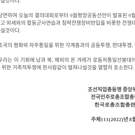
나설것이다
.
당면하여 오늘
의 결의대회로
부터
9
월평양공동선언
이
발표
된
9
하고
외세와의 합동군사연습과 침략전쟁장비반입을 비롯한 전쟁대
나설것이다
.
조국의 평화와 자주통일을 위한 각계층과의 공동투쟁
,
련대투쟁
,
우리는 이 기회에 남과 북
,
해외의 온 겨레가 로동자통일선봉대의
 위한 거족적투쟁에 한사람같이 떨쳐나설것을 열렬히 호소한다
.
조선직업총동맹 중앙
전국민주로총조합총
한국로총조합총
주체
111(2022)
년
8