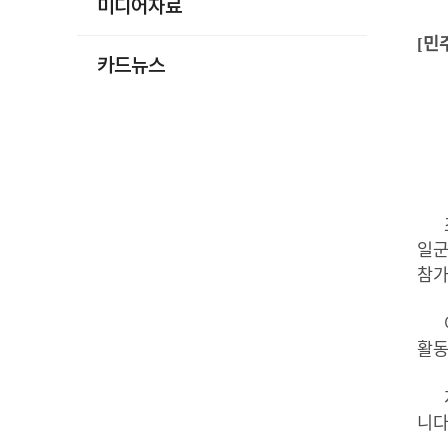
미디어자료
[
민
카드뉴스
일군
참
활
니