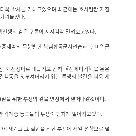
더욱
박차를
가하고있으며
최근에는
호시탐탐
재침
기여들었다
.
핵
전쟁
의
검은
구름이
시시각각
밀려오고있다
.
추종세력의
무분별한
북침합동군사연습과
한
미일군
장
,
핵전쟁터로
내맡기고
감히
《
선제타격
》
을
운운
결책동을
짓부셔버리기
위한
투쟁의
불길을
더욱
세
통일을
위한
투쟁의
길을
앞장에서
열어나갈것이다
.
한
각계층
동포들
의
투쟁이
힘차게
벌어지
고있다
.
장에
새
기고 그 실현을 위한 투쟁에 제일 선참으로 떨