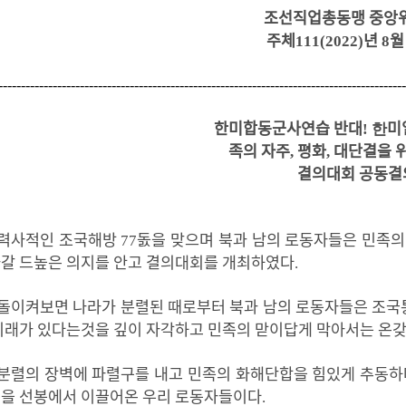
조선직업총동맹 중앙
주체
111(2022)
년
8
월
-----------------------------------------------------------------------------------------
한미합동군사연습 반대
! 한
미
족의 자주
,
평화
,
대단결을 
결의대회 공동결
력사적인
조국해방
77
돐을
맞으며
북과
남의
로동자들은
민족의
나갈
드높은
의지를
안고
결의대회를
개최하였다
.
돌이켜보면
나라가
분렬된
때로부터
북과
남의
로동자들은
조국
미래가
있다는것을
깊이
자각하고
민족의
맏이답게
막아서는
온
분렬의
장벽에
파렬구를
내고
민족의
화해단합을
힘있게
추동하
동을
선봉에서
이끌어온
우리
로동자들이다
.