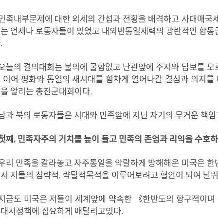
민족내부문제에
대한
외세의
간섭과
전횡을
배격하고
사대매국
에는
언제나
로동자들이
있었고
내외반통일세력의
광란적인
합동
다
.
오늘의
결의대회는
불의에
굴함없고
난관앞에
주저와
답보를
모
을
이어
평화와
통일의
새시대를
힘차게
열어나갈
결심과
의지를
발을
알리는
총진군대회이다
.
남과 북의 로동자들은
시대와
민족
앞에
지닌
자기의
무거운
책임
첫째
,
민족
자주의 기치를 높이 들고
민족의
존엄과
리익을
수호하
우리 민족
을
갈라놓고
자주
통일을 악랄하게
방해해
온 미국
은
한
면서
저들의 침략적
,
략탈적
목적을
이루어보려고
혈안이
되여
날
지금도
미국은
저들이 세계앞에 약속한 《한반도의 항구적이며 
대시정책에 집요하게 매달리고있다
.