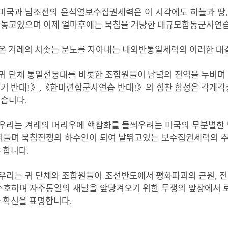
미국과
남조선의
윤석열보수집권세력은
이
시각에도
하늘과
땅
려놓고있으며
이제
얼마후에는
북침을
겨냥한
대규모합동군사연
온
겨레의
치솟는
분노를
자아내는
내외반통일세력의
이러한
대
귀
단체
통일선봉대를
비롯한
조합원들이
남녘의
전역을
누비며
무기
반대
!
》
,
《한미련합군사연습 반대
!
》
의
힘찬
함성은
각계각
였습니다
.
우리는
겨레의
머리우에
핵참화를
들씌우려는
미국의
무분별한
떠들며
북침전쟁의
하수인이
되여
날뛰고있는
보수집권세력의
야
합니다
.
우리는
귀
단체와
조합원들이
조선반도에서
평화파괴의
근원
,
전
수호하며
자주통일의
새날을
앞당겨오기
위한
투쟁의
앞장에서
와
확신을
표명합니다
.