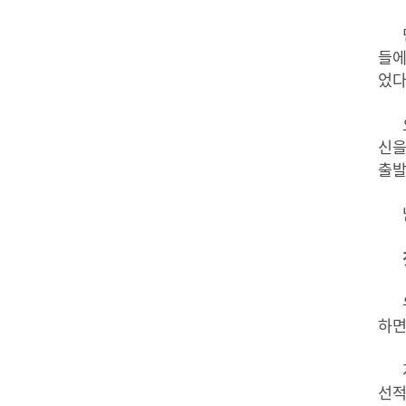
들
었
신
출
하
선적