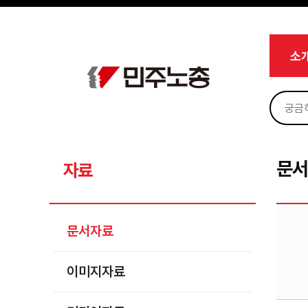
메뉴 건너뛰기
로그인
회원가입
Sketchbook5, 스케치북5
마이페이지
소개
소
<
소식
노동상담
Sketchbook5, 스케치북5
자료
문서자료
문
자료
이미지자료
미디어자료
문서자료
카드뉴스
이미지자료
부설기관
업무