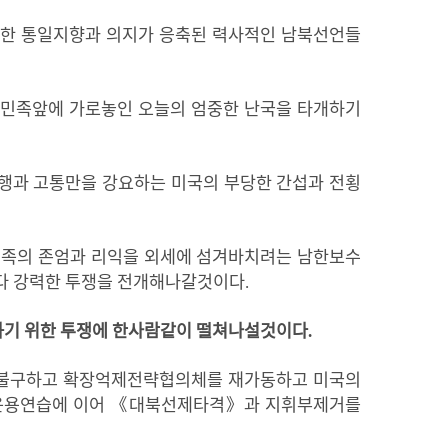
한
통일지향과
의지가
응축된
력사적인
남북선언들
민족앞에
가로놓인
오늘의
엄중한
난국을
타개하기
행과
고통만을
강요하는
미국의
부당한
간섭과
전횡
민족의
존엄과
리익을
외세에
섬겨바치려는
남한보수
다
강력한
투쟁을
전개해나갈것이다
.
하기
위한
투쟁에
한사람같이
떨쳐나설것이다
.
불구하고
확장억제전략협의체를
재가동하고
미국의
운용연습에
이어
《
대북선제타격
》
과
지휘부제거를