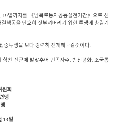
월
19
일
까지를 《남북
로동자공동실천기간》으로 선
결책동을 단호히 짓부셔버리기 위한 투쟁에 총궐기
집중투쟁을 보다 강력히 전개해나갈것이다
.
 힘찬 진군에 발맞추어 민족자주
,
반전평화
,
조국통
위원회
련맹
련맹
월 13일