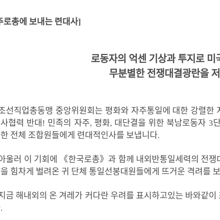
주
로총에 보내는 련대사
]
로동자의
억센
기상과
투지로
미
무분별한
전쟁대결광란을
저
조선직업총동맹 중앙위원회는
평화와
자주통일에
대한
강렬한
사협력 반대
!
민족의 자주
,
평화
,
대단결을 위한 북남로동자
3
단
가한
전체 조합원들에게
련대적
인사를 보냅니다
.
아울러
이
기회에
《
한국로총
》
과
함께
내외반통일세력의
전쟁
동을
힘차게
벌려온
귀
단체
통일선봉대원들에게
뜨거운
격려를
지금
해내외의
온
겨레가
커다란
우려를
표시하고있는
바와같이
다
.