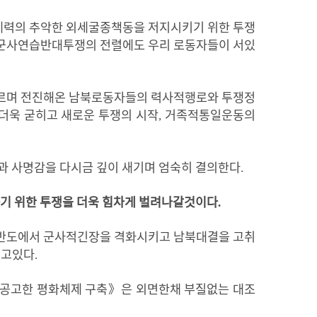
세력의
추악한
외세굴종책동을
저지시키기
위한
투쟁
군사연습반대투쟁의
전렬에도
우리
로동자들이
서있
르며
전진해온
남북로동자들의
력사적행로와
투쟁정
더욱
굳히고
새로운
투쟁의
시작
,
거족적통일운동의
과
사명
감을 다시금 깊이 새
기며
엄숙히
결의한다
.
기
위한
투쟁을
더욱
힘차게
벌려나갈것이다
.
반도에서 군사적긴장을
격화시키
고 남북대결을 고취
뛰
고있다
.
공고한 평화체제 구축》은 외면
한채
부질없는
대조