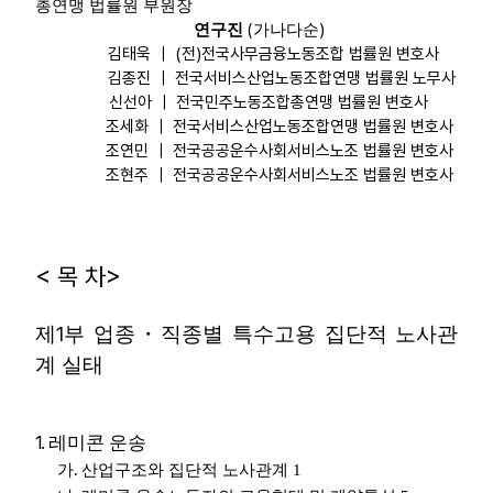
총연맹 법률원 부원장
(
)
연구진
가나다순
김태욱 ｜ (전)전국사무금융노동조합 법률원 변호사
김종진 ｜ 전국서비스산업노동조합연맹 법률원 노무사
신선아 ｜ 전국민주노동조합총연맹 법률원 변호사
조세화 ｜ 전국서비스산업노동조합연맹 법률원 변호사
조연민 ｜ 전국공공운수사회서비스노조 법률원 변호사
조현주 ｜ 전국공공운수사회서비스노조 법률원 변호사
< 목 차>
1
제
부 업종
・
직종별 특수고용 집단적 노사관
계 실태
1.
레미콘 운송
가
.
산업구조와 집단적 노사관계
1