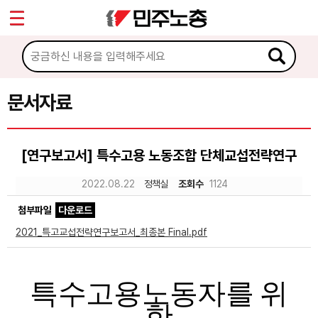
*
Sketchbook5, 스케치북5
마이페이지
소개
<
소식
문서자료
Sketchbook5, 스케치북5
노동상담
[연구보고서] 특수고용 노동조합 단체교섭전략연구
자료
2022.08.22
정책실
조회수
1124
첨부파일
다운로드
문서자료
2021_특고교섭전략연구보고서_최종본 Final.pdf
이미지자료
미디어자료
특수고용노동자를 위
카드뉴스
한