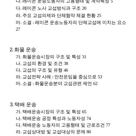
나
.
레미콘 운송노동자의 고용형태 및 계약특성
5
다
.
레미콘 노사 교섭방식과 구조
20
라
.
주요 교섭의제와 단체협약 체결 현황
25
마
.
소결
:
레미콘 운송노동자의 단체교섭에 미치는 요소
27
2.
화물 운송
가
.
화물운송시장의 구조 및 특성
31
나
.
교섭의 환경 및 조건
38
다
.
교섭의 구조 및 유형
46
라
.
교섭전략 사례
:
안전운임을 중심으로
53
마
.
소결
:
화물운송분야 교섭관련 제언
62
3.
택배 운송
가
.
택배운송시장의 구조 및 특성
65
나
.
택배운송 공정 특성과 노동자성
74
다
.
택배운송 노동자의 고용형태 및 근로조건
77
라
.
교섭상대방 및 교섭대상의 문제
80