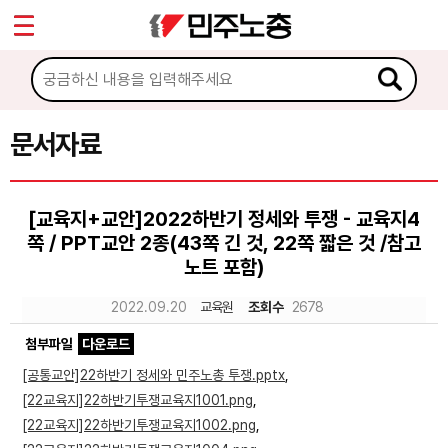
*
Sketchbook5, 스케치북5
마이페이지
소개
<
소식
문서자료
Sketchbook5, 스케치북5
노동상담
[교육지+교안]2022하반기 정세와 투쟁 - 교육지4
쪽 / PPT교안 2종(43쪽 긴 것, 22쪽 짧은 것 /참고
자료
노트 포함)
문서자료
2022.09.20
교육원
조회수
2678
이미지자료
첨부파일
다운로드
[공통교안]22하반기 정세와 민주노총 투쟁.pptx
,
미디어자료
[22교육지]22하반기투쟁교육지1001.png
,
카드뉴스
[22교육지]22하반기투쟁교육지1002.png
,