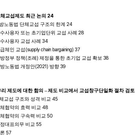
24
체교섭제도 최근 논의
24
방노동법 단체교섭 구조의 한계
28
수사용자 또는 초기업단위 교섭 사례
34
수사용자 교섭 사례
(supply chain bargaining)
37
급체인 교섭
(
)
38
방정부 정책
조례
제정을 통한 초기업 교섭 확보
(2021)
39
방노동법 개정안
방향
우리 제도에 대한 함의
–
제도 비교에서 교섭창구단일화 절차 검
45
체교섭 구조와 성격 비교
48
체협약의 효력 비교
50
체협약의 구속력 비교
55
정대표의무 비교
57
결론