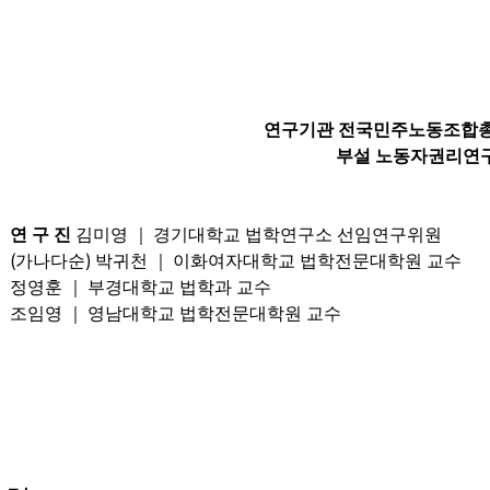
연구기관 전국민주노동조합
부설 노동자권리연
연 구 진
김미영
｜
경기대학교 법학연구소 선임연구위원
(
)
가나다순
박귀천
｜
이화여자대학교 법학전문대학원 교수
정영훈
｜
부경대학교 법학과 교수
조임영
｜
영남대학교 법학전문대학원 교수