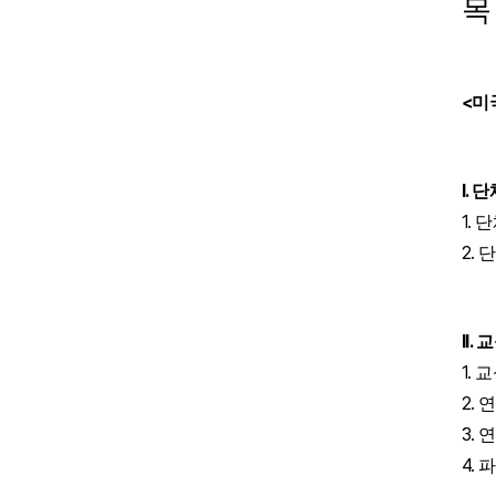
목
<
미
I.
단
1.
단
2.
II.
교
1.
교
2.
연
3.
연
4.