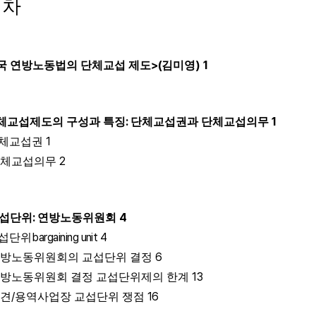
 차
>(
)
1
국 연방노동법의 단체교섭 제도
김미영
:
1
체교섭제도의 구성과 특징
단체교섭권과 단체교섭의무
1
체교섭권
2
단체교섭의무
:
4
섭단위
연방노동위원회
bargaining unit
4
섭단위
6
방노동위원회의 교섭단위 결정
13
방노동위원회 결정 교섭단위제의 한계
/
16
파견
용역사업장 교섭단위 쟁점