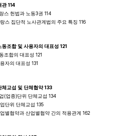
114
개관
3
114
랑스 헌법과 노동
권
116
랑스 집단적 노사관계법의 주요 특징
121
노동조합 및 사용자의 대표성
121
동조합의 대표성
131
용자의 대표성
133
단체교섭 및 단체협약
(
)
134
업
업종
단위 단체교섭
135
업단위 단체교섭
162
업별협약과 산업별협약 간의 적용관계