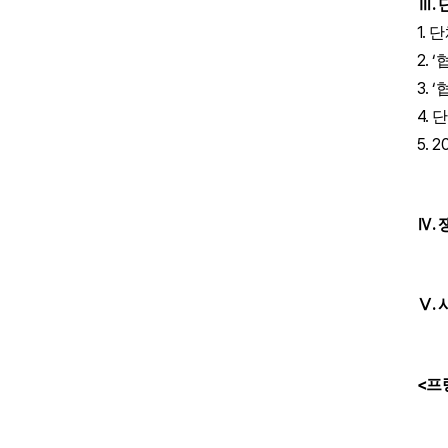
.
Ⅲ
1.
단
2. ‘
3. ‘
4.
단
5. 2
.
Ⅳ
.
Ⅴ
<
프