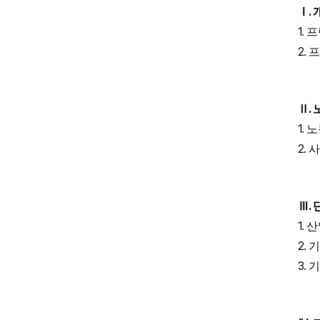
.
Ⅰ
1.
프
2.
프
.
Ⅱ
1.
노
2.
사
.
Ⅲ
1.
산
2.
기
3.
기