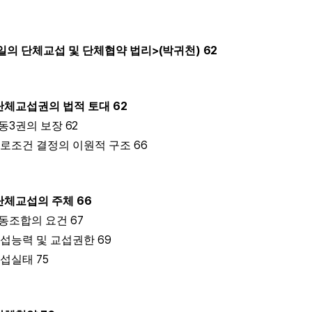
>(
)
62
일의 단체교섭 및 단체협약 법리
박귀천
62
단체교섭권의 법적 토대
3
62
동
권의 보장
66
로조건 결정의 이원적 구조
66
단체교섭의 주체
67
동조합의 요건
69
섭능력 및 교섭권한
75
교섭실태