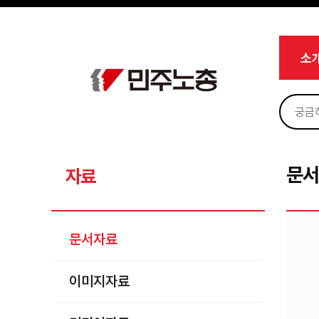
메뉴 건너뛰기
로그인
회원가입
Sketchbook5, 스케치북5
마이페이지
소개
소
<
소식
노동상담
Sketchbook5, 스케치북5
자료
문서자료
문
자료
이미지자료
미디어자료
문서자료
카드뉴스
이미지자료
부설기관
업무