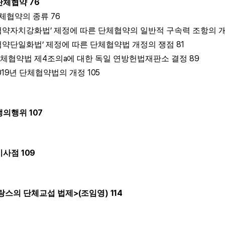
76
단체협약
76
체협약의 종류
’
협약자치강화법
제정에 따른 단체협약의 일반적 구속력 조항의 
’
81
협약단일화법
제정에 따른 단체협약법 개정의 쟁점
4
a
89
체협약법 제
조의
에 대한 독일 연방헌법재판소 결정
019
105
년 단체협약법의 개정
107
쟁의행위
109
시사점
>(
)
114
랑스의 단체교섭 법제
조임영