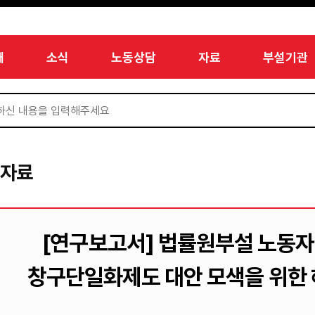
개
소식
노동상담
자료
부설기관
서자료
[연구보고서] 법률원부설 노동자
창구단일화제도 대안 모색을 위