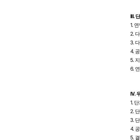
III.
단
1.
연
2.
다
3.
다
4.
공
5.
지
6.
연
IV.
1.
단
2.
단
3.
단
4.
공
5.