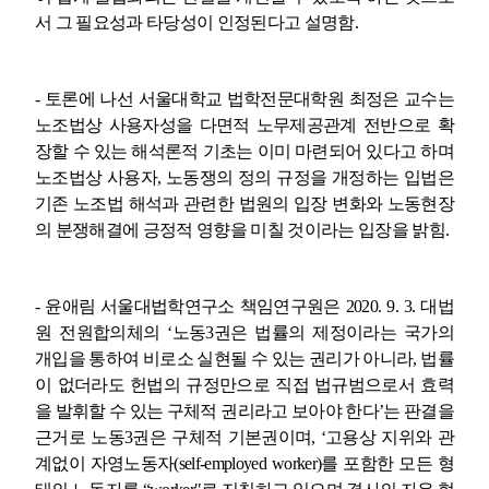
서 그 필요성과 타당성이 인정된다고 설명함
.
-
토론에 나선 서울대학교 법학전문대학원 최정은 교수는
노조법상 사용자성을 다면적 노무제공관계 전반으로 확
장할 수 있는 해석론적 기초는 이미 마련되어 있다고 하며
노조법상 사용자
,
노동쟁의 정의 규정을 개정하는 입법은
기존 노조법 해석과 관련한 법원의 입장 변화와 노동현장
의 분쟁해결에 긍정적 영향을 미칠 것이라는 입장을 밝힘
.
-
윤애림 서울대법학연구소 책임연구원은
2020. 9. 3.
대법
원 전원합의체의
‘
노동
3
권은 법률의 제정이라는 국가의
개입을 통하여 비로소 실현될 수 있는 권리가 아니라
,
법률
이 없더라도 헌법의 규정만으로 직접 법규범으로서 효력
을 발휘할 수 있는 구체적 권리라고 보아야 한다
’
는 판결을
근거로 노동
3
권은 구체적 기본권이며
, ‘
고용상 지위와 관
계없이 자영노동자
(self-employed worker)
를 포함한 모든 형