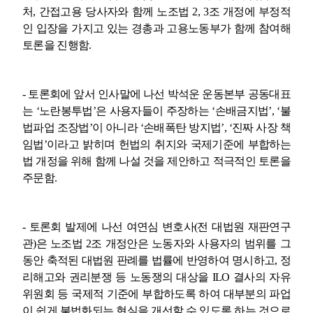
처
,
간접고용 당사자와 함께 노조법
2, 3
조 개정에 부정적
인 입장을 가지고 있는 경총과 고용노동부가 함께 참여해
토론을 진행함
.
-
토론회에 앞서 인사말에 나선 박석운 운동본부 공동대표
는
‘
노란봉투법
’
은 사용자들이 주장하는
‘
손배금지법
’, ‘
불
법파업 조장법
’
이 아니라
‘
손배폭탄 방지법
’, ‘
진짜 사장 책
임법
’
이라고 밝히며 헌법의 취지와 국제기준에 부합하는
법 개정을 위해 함께 나설 것을 제안하고 적극적인 토론을
주문함
.
-
토론회 발제에 나선 여연심 변호사
(
전 대법원 재판연구
관
)
은 노조법
2
조 개정안은 노동자와 사용자의 범위를 그
동안 축적된 대법원 판례를 법률에 반영하여 명시하고
,
정
리해고와 권리분쟁 등 노동쟁의 대상을
ILO
결사의 자유
위원회 등 국제적 기준에 부합하도록 하여 대부분의 파업
이 쉽게 불법화되는 현실을 개선할 수 있도록 하는 것으로