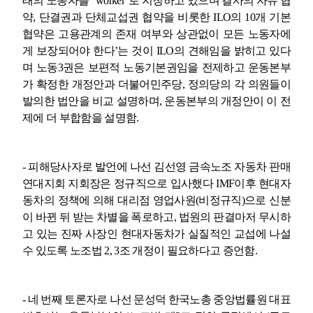
태의 노동자를
“worker"
로 지칭하고 있으며 결사의 자유 협
약
,
단결권과 단체교섭권 협약을 비롯한
ILO
의
10
개 기본
협약은 고용관계의 존재 여부와 상관없이 모든 노동자에
게 보장되어야 한다
’
는 것이
ILO
의 견해임을 밝히고 있다
며 노동
3
권은 보편적 노동기본권임을 전제하고 운동본부
가 확정한 개정안과 더불어민주당
,
정의당의 각 의원들이
발의한 법안을 비교 설명하며
,
운동본부의 개정안이 이 전
제에 더 부합함을 설명함
.
-
피해당사자로 발언에 나선 김선영 금속노조 자동차 판매
연대지회 지회장은 정규직으로 입사했다
IMF
이후 현대자
동차의 정책에 의해 대리점 영업사원
(
비정규직
)
으로 신분
이 바뀐 뒤 받는 차별을 폭로하고
,
법원의 판결마저 무시하
고 있는 진짜 사장인 현대자동차가 실질적인 교섭에 나설
수 있도록 노조법
2, 3
조 개정이 필요하다고 증언함
.
-
네 번째 토론자로 나선 문성덕 한국노총 중앙법률원 대표