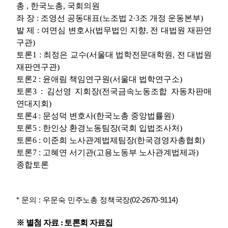
총
,
한국노총
,
국회의원
좌 장
:
조영선 공동대표
(
노조법
2·3
조 개정 운동본부
)
발 제
:
여연심 변호사
(
법무법인 지향
,
전 대법원 재판연
구관
)
토론
1 :
최정은 교수
(
서울대 법학전문대학원
,
전 대법원
재판연구관
)
토론
2 :
윤애림 책임연구원
(
서울대 법학연구소
)
토론
3 :
김선영 지회장
(
전국금속노동조합 자동차판매
연대지회
)
토론
4 :
문성덕 변호사
(
한국노총 중앙법률원
)
토론
5 :
한인상 환경노동팀장
(
국회 입법조사처
)
토론
6 :
이준희 노사관계법제팀장
(
한국경영자총협회
)
토론
7 :
고혜연 서기관
(
고용노동부 노사관계법제과
)
종합토론
* 문의 : 우문숙 민주노총 정책국장(02-2670-9114)
※
별첨 자료
:
토론회 자료집