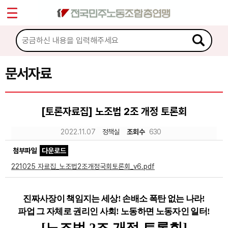
*
Sketchbook5, 스케치북5
마이페이지
소개
<
소식
문서자료
Sketchbook5, 스케치북5
노동상담
[토론자료집] 노조법 2조 개정 토론회
자료
2022.11.07
정책실
조회수
630
첨부파일
다운로드
문서자료
221025 자료집_노조법2조개정국회토론회_v6.pdf
이미지자료
미디어자료
진짜사장이 책임지는 세상
!
손배소 폭탄 없는 나라
!
파업 그 자체로 권리인 사회
!
노동하면 노동자인 일터
!
카드뉴스