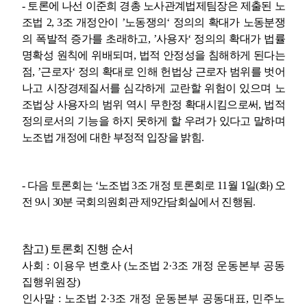
-
토론에 나선 이준희 경총 노사관계법제팀장은 제출된 노
조법
2, 3
조 개정안이
’
노동쟁의
‘
정의의 확대가 노동분쟁
의 폭발적 증가를 초래하고
, ’
사용자
‘
정의의 확대가 법률
명확성 원칙에 위배되며
,
법적 안정성을 침해하게 된다는
점
, ’
근로자
‘
정의 확대로 인해 헌법상 근로자 범위를 벗어
나고 시장경제질서를 심각하게 교란할 위험이 있으며 노
조법상 사용자의 범위 역시 무한정 확대시킴으로써
,
법적
정의로서의 기능을 하지 못하게 할 우려가 있다고 말하며
노조법 개정에 대한 부정적 입장을 밝힘
.
-
다음 토론회는
‘
노조법
3
조 개정 토론회로
11
월
1
일
(
화
)
오
전
9
시
30
분 국회의원회관 제
9
간담회실에서 진행됨
.
참고
)
토론회 진행 순서
사회
:
이용우 변호사
(
노조법
2·3
조 개정 운동본부 공동
집행위원장
)
인사말
:
노조법
2·3
조 개정 운동본부 공동대표
,
민주노