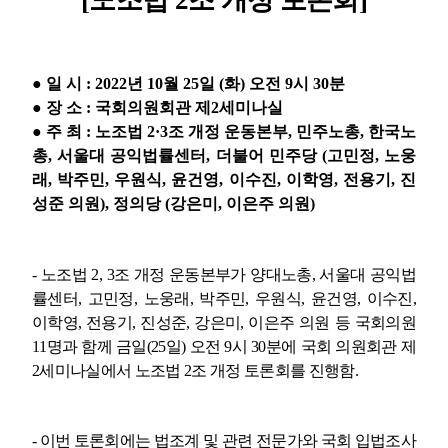
[
노조법
2
조 개정 토론회
]
부설기관
업무
●
일 시
: 2022
년
10
월
25
일
(
화
)
오전
9
시
30
분
●
장 소
:
국회의원회관 제
2
세미나실
●
주 최
:
노조법
2·3
조 개정 운동본부
,
민주노총
,
한국노
총
,
서울대 공익법률센터
,
더불어 민주당
(
고민정
,
노웅
래
,
박주민
,
우원식
,
윤건영
,
이수진
,
이학영
,
전용기
,
진
성준 의원
),
정의당
(
강은미
,
이은주 의원
)
-
노조법
2, 3
조 개정 운동본부가 양대노총
,
서울대 공익법
률센터
,
고민정
,
노웅래
,
박주민
,
우원식
,
윤건영
,
이수진
,
이학영
,
전용기
,
진성준
,
강은미
,
이은주 의원 등 국회의원
11
명과 함께 금일
(25
일
)
오전
9
시
30
분에 국회 의원회관 제
2
세미나실에서 노조법
2
조 개정 토론회를 진행함
.
-
이번 토론회에는 법조계 및 관련 전문가와 국회 입법조사