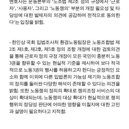
변호사는 운동본부의
‘
노조법 제
2
조 정의 규정에서
‘
근로
자
’, ‘
사용자
’,
그리고
‘
노동쟁의
’
부분의 개정 필요성 및 타
당성에 대한 발제자의 의견에 공감하며 전적으로 동의한
다
‘
는 입장을 밝힘
.
-
한인상 국회 입법조사처 환경노동팀장은 노동조합법 제
2
조 제
1
호
,
제
2
호
,
제
5
호 정의 조항 개정에 대한 검토의견
을 통해 근로자 정의 규정 개정이 모든 국민이 충분히 노동
3
권을 향유할 수 있는 현실적 기준을 제시하여 보다 적극
적으로 노동
3
권의 행사를 허용하고자 한다는 긍정적인 요
소와 함께 이외에 다른 입법론의 가능성 제기와 노동조합
의 정의를 둘러싼 다양한 해석이 존재할 수 있다는 의견을
밝힘
.
또한 노동쟁의 정의의 확대로 쟁의조정 서비스의 대
상이 확대되는데
,
노동쟁의 대상 확대가 현실적으로 쟁의
행위의 정당성 판단에 어떠한 영향을 미칠지에 대한 고민
과 설명이 필요하다고 지적함
.