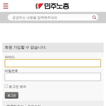
*
마이페이지
소개
<
소식
노동상담
자료
회원 가입할 수 없습니다.
부설기관
아이디
업무
비밀번호
로그인 유지