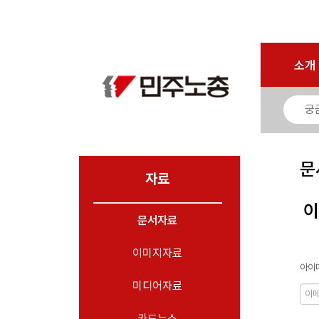
로그인
회원가입
마이페이지
소개
<
소개
소식
노동상담
자료
문
- 문서자료
자료
- 이미지자료
이
문서자료
- 미디어자료
- 카드뉴스
이미지자료
아이디
부설기관
미디어자료
업무
카드뉴스