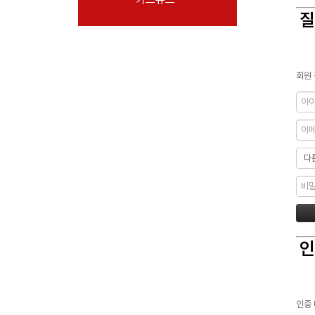
질
회원 
인
인증 