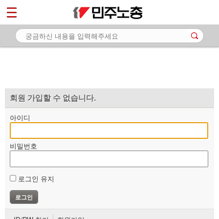
*
마이페이지
소개
<
소식
노동상담
자료
회원 가입할 수 없습니다.
부설기관
아이디
업무
비밀번호
로그인 유지