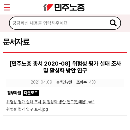
*
Sketchbook5, 스케치북5
마이페이지
소개
<
소식
문서자료
Sketchbook5, 스케치북5
노동상담
[민주노총 총서 2020-08] 위험성 평가 실태 조사
및 활성화 방안 연구
자료
2021.04.09
정책연구원
조회수
433
문서자료
첨부파일
다운로드
이미지자료
위험성 평가 실태 조사 및 활성화 방안 연구(인쇄본).pdf
,
위험성 평가 연구 표지.jpg
미디어자료
카드뉴스