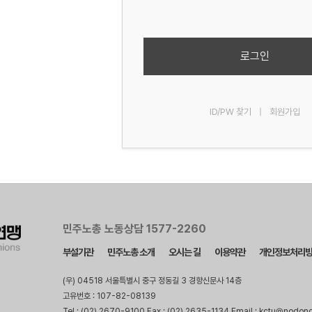
로그인
ID/PW 찾기
|
회원가입
민주노총 노동상담 1577-2260
부설기관
민주노총 소개
오시는 길
이용약관
개인정보처리
(우) 04518 서울특별시 중구 정동길 3 경향신문사 14층
고유번호 : 107-82-08139
Tel : (02) 2670-9100 Fax : (02) 2635-1134 Email : kctu@nodon