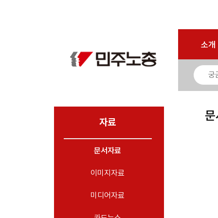
로그인
회원가입
마이페이지
소개
<
소개
소식
노동상담
자료
문
- 문서자료
자료
- 이미지자료
문서자료
- 미디어자료
- 카드뉴스
이미지자료
부설기관
미디어자료
업무
카드뉴스