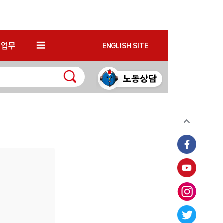
*
업무
ENGLISH SITE