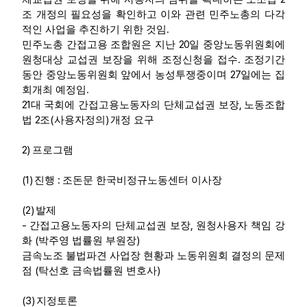
조 개정의 필요성을 확인하고 이와 관련 민주노총의 다각
.
적인 사업을 추진하기 위한 것임
20
민주노총 간접고용 조합원은 지난
일 중앙노동위원회에
.
원청대상 교섭권 보장을 위해 조정신청을 접수
조정기간
27
동안 중앙노동위원회 앞에서 농성투쟁중이며
일에는 집
.
회개최 예정임
21
,
대 국회에 간접고용노동자의 단체교섭권 보장
노동조합
2
(
)
법
조
사용자정의
개정 요구
2)
프로그램
(1)
:
진행
조돈문 한국비정규노동센터 이사장
(2)
발제
-
,
간접고용노동자의 단체교섭권 보장
원청사용자 책임 강
(
)
화
박주영 법률원 부원장
금속노조 불법파견 사업장 현황과 노동위원회 결정의 문제
(
)
점
탁선호 금속법률원 변호사
(3)
지정토론