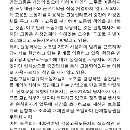
간접고용은 기업의 필요에 의하여 타인의 노무를 이용하지
3
만 노무제공자와 근로계약을 직접 체결하지 않고 제
자에
게 고용된 노동자를 이용하는 고용형태로서 중간에 하청업
체를 두고 사용과 고용을 분리하여 노동법 책임을 회피하
.
는 것임
이로 인해 노동자를 사용하는 것은 원청회사가 하
지만 고용은 하청업체에 속해있는 모순된 구조로 차별이
.
일상화되고 노동기본권이 박탈되고 있음
,
2
특히
원청회사는 노조법
조가 사용자의 범위를 근로계약
.
당사자로 한정하고 있는 한계를 악용하고 있음
원청은 간
접고용비정규직노동자에 대해 실질적인 사용자의 지위에
있지만 형식상으로 중간업체를 통해 고용되어있다는 이유
.
로 사용자로서의 책임을 지지 않고 있음
간접고용비정규직노동자들이 노조를 결성하면 중간업체
를 계약해지하여 집단해고 하는 방법으로 단결권을 박탈하
,
고
단체교섭 요청에 대해서는 근로계약의 당사자가 아니
므로 교섭의무가 없다며 회피하고 있으며 쟁의권을 행사하
면 원청회사의 업무에 지장을 초래하므로 재산권 보호를
위해 원청회사 소속의 대체인력을 투입하여 단체행동권을
.
무력화 시킴
400
이번 토론회는
만여명 간접고용노동자의 실질적인 단
2
체교섭권 보장을 위해 사용자의 범위를 확대하는 노조법