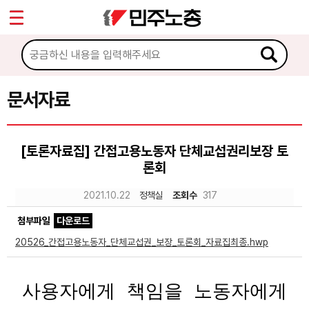
*
Sketchbook5, 스케치북5
마이페이지
소개
<
소식
문서자료
Sketchbook5, 스케치북5
노동상담
[토론자료집] 간접고용노동자 단체교섭권리보장 토
론회
자료
2021.10.22
정책실
조회수
317
문서자료
첨부파일
다운로드
이미지자료
20526_간접고용노동자_단체교섭권_보장_토론회_자료집최종.hwp
미디어자료
사용자에게 책임을 노동자에게
카드뉴스