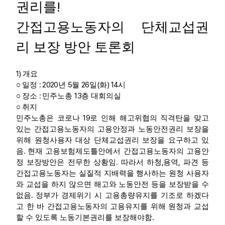
!
권리를
부설기관
간접고용노동자의 단체교섭권
업무
리 보장 방안 토론회
1)
개요
: 2020
5
26
(
) 14
○
일정
년
월
일
화
시
:
13
○
장소
민주노총
층 대회의실
○
취지
19
민주노총은 코로나
로 인해 해고위협의 직격탄을 맞고
있는 간접고용노동자의 고용안정과 노동안전권리 보장을
위해 원청사용자 대상 단체교섭권리 보장을 요구하고 있
.
음
현재 고용보험제도틀안에서 간접고용노동자의 고용안
.
,
,
정 보장방안은 전무한 상황임
따라서 하청
용역
파견 등
간접고용노동자는 실질적 지배력을 행사하는 원청 사용자
와 교섭을 하지 않으면 해고와 노동안전 등을 보장받을 수
.
없음
정부가 경제위기 시 고용총량유지를 기조로 하겠다
고 한 바 간접고용노동자의 고용유지를 위해 원청과 교섭
.
할 수 있도록 노동기본권리를 보장해야함