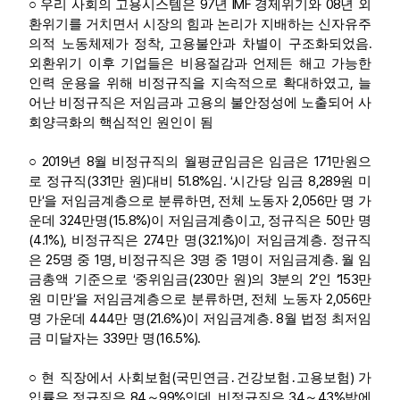
97
IMF
08
○
우리 사회의 고용시스템은
년
경제위기와
년 외
환위기를 거치면서 시장의 힘과 논리가 지배하는 신자유주
,
.
의적 노동체제가 정착
고용불안과 차별이 구조화되었음
외환위기 이후 기업들은 비용절감과 언제든 해고 가능한
,
인력 운용을 위해 비정규직을 지속적으로 확대하였고
늘
어난 비정규직은 저임금과 고용의 불안정성에 노출되어 사
회양극화의 핵심적인 원인이 됨
2019
8
171
○
년
월 비정규직의 월평균임금은 임금은
만원으
(331
)
51.8%
. ‘
8,289
로 정규직
만 원
대비
임
시간당 임금
원 미
’
,
2,056
만
을 저임금계층으로 분류하면
전체 노동자
만 명 가
324
(15.8%)
,
50
운데
만명
이 저임금계층이고
정규직은
만 명
(4.1%),
274
(32.1%)
.
비정규직은
만 명
이 저임금계층
정규직
25
1
,
3
1
.
은
명 중
명
비정규직은
명 중
명이 저임금계층
월 임
‘
(230
)
3
2’
‘153
금총액 기준으로
중위임금
만 원
의
분의
인
만
’
,
2,056
원 미만
을 저임금계층으로 분류하면
전체 노동자
만
444
(21.6%)
. 8
명 가운데
만 명
이 저임금계층
월 법정 최저임
339
(16.5%).
금 미달자는
만 명
(
)
○
현 직장에서 사회보험
국민연금
․
건강보험
․
고용보험
가
84
99%
,
34
43%
입률은 정규직은
～
인데
비정규직은
～
밖에