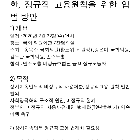
,
한
정규직 고용원칙을 위한 입
부설기관
법 방안
업무
1)
개요
: 2020
7
22
(
) 14
일정
년
월
일
수
시
:
7
장소
국회 의원회관
간담회실
:
(
) ,
,
주최
송옥주 국회의원
환노위 위원장
강은미 국회의원
,
김두관 국회의원
민주노총
:
참석
민주노총 비정규조합원 등 비정규노동자
2)
목적
,
상시지속업무의 비정규직 사용제한
정규직고용 원칙 입법
발의
,
사회양극화의 구조적 원인
비정규직 철폐
(‘18
’
)
정부의 비정규직 사용사유제한 법제화
년
하반기
약속
이행 촉구
3)
상시지속업무 정규직 고용 법제화 필요성