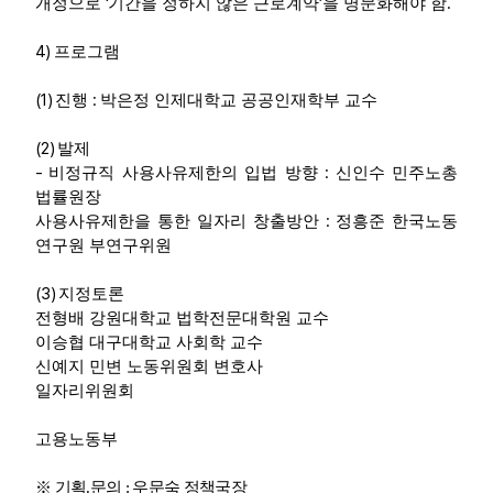
‘
’
.
개정으로
기간을 정하지 않은 근로계약
을 명문화해야 함
4)
프로그램
(1)
:
진행
박은정 인제대학교 공공인재학부 교수
(2)
발제
-
:
비정규직 사용사유제한의 입법 방향
신인수 민주노총
법률원장
:
사용사유제한을 통한 일자리 창출방안
정흥준 한국노동
연구원 부연구위원
(3)
지정토론
전형배 강원대학교 법학전문대학원 교수
이승협 대구대학교 사회학 교수
신예지 민변 노동위원회 변호사
일자리위원회
고용노동부
※ 기획.문의 : 우문숙 정책국장