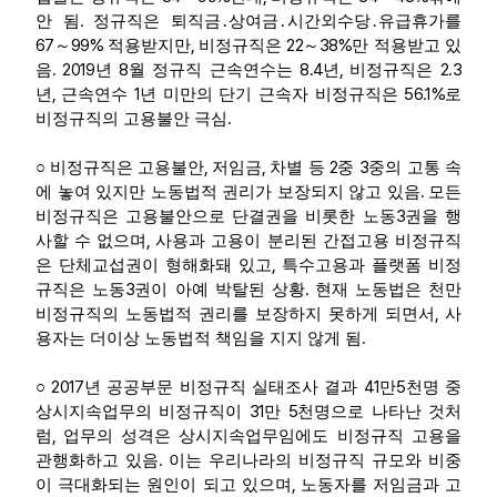
.
안 됨
정규직은 퇴직금
․
상여금
․
시간외수당
․
유급휴가를
67
99%
,
22
38%
～
적용받지만
비정규직은
～
만 적용받고 있
. 2019
8
8.4
,
2.3
음
년
월 정규직 근속연수는
년
비정규직은
,
1
56.1%
년
근속연수
년 미만의 단기 근속자 비정규직은
로
.
비정규직의 고용불안 극심
,
,
2
3
○
비정규직은 고용불안
저임금
차별 등
중
중의 고통 속
.
에 놓여 있지만 노동법적 권리가 보장되지 않고 있음
모든
3
비정규직은 고용불안으로 단결권을 비롯한 노동
권을 행
,
사할 수 없으며
사용과 고용이 분리된 간접고용 비정규직
,
은 단체교섭권이 형해화돼 있고
특수고용과 플랫폼 비정
3
.
규직은 노동
권이 아예 박탈된 상황
현재 노동법은 천만
,
비정규직의 노동법적 권리를 보장하지 못하게 되면서
사
.
용자는 더이상 노동법적 책임을 지지 않게 됨
2017
41
5
○
년 공공부문 비정규직 실태조사 결과
만
천명 중
31
5
상시지속업무의 비정규직이
만
천명으로 나타난 것처
,
럼
업무의 성격은 상시지속업무임에도 비정규직 고용을
.
관행화하고 있음
이는 우리나라의 비정규직 규모와 비중
,
이 극대화되는 원인이 되고 있으며
노동자를 저임금과 고