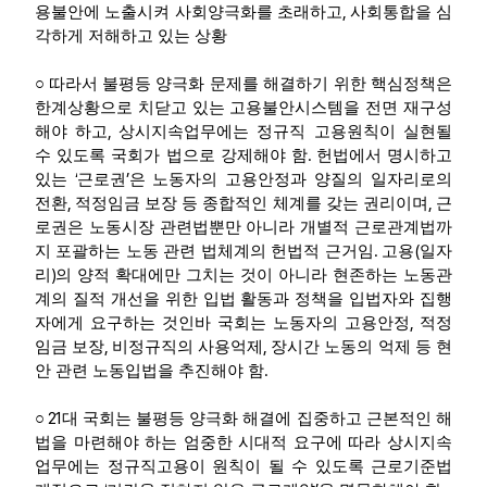
,
용불안에 노출시켜 사회양극화를 초래하고
사회통합을 심
각하게 저해하고 있는 상황
○
따라서 불평등 양극화 문제를 해결하기 위한 핵심정책은
한계상황으로 치닫고 있는 고용불안시스템을 전면 재구성
,
해야 하고
상시지속업무에는 정규직 고용원칙이 실현될
.
수 있도록 국회가 법으로 강제해야 함
헌법에서 명시하고
‘
’
있는
근로권
은 노동자의 고용안정과 양질의 일자리로의
,
,
전환
적정임금 보장 등 종합적인 체계를 갖는 권리이며
근
로권은 노동시장 관련법뿐만 아니라 개별적 근로관계법까
.
(
지 포괄하는 노동 관련 법체계의 헌법적 근거임
고용
일자
)
리
의 양적 확대에만 그치는 것이 아니라 현존하는 노동관
계의 질적 개선을 위한 입법 활동과 정책을 입법자와 집행
,
자에게 요구하는 것인바 국회는 노동자의 고용안정
적정
,
,
임금 보장
비정규직의 사용억제
장시간 노동의 억제 등 현
.
안 관련 노동입법을 추진해야 함
21
○
대 국회는 불평등 양극화 해결에 집중하고 근본적인 해
법을 마련해야 하는 엄중한 시대적 요구에 따라 상시지속
업무에는 정규직고용이 원칙이 될 수 있도록 근로기준법