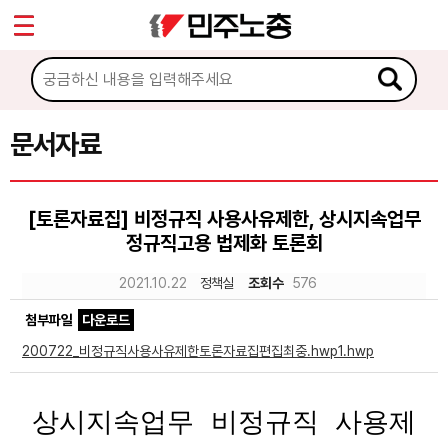
*
Sketchbook5, 스케치북5
마이페이지
소개
<
소식
문서자료
Sketchbook5, 스케치북5
노동상담
[토론자료집] 비정규직 사용사유제한, 상시지속업무
정규직고용 법제화 토론회
자료
2021.10.22
정책실
조회수
576
문서자료
첨부파일
다운로드
이미지자료
200722_비정규직사용사유제한토론자료집편집최중.hwp1.hwp
미디어자료
상시지속업무 비정규직 사용제
카드뉴스