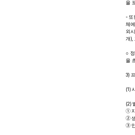
을 
-
또
체에
외
),
개
○
정
을 
3)
(1)
(2)
➀
➁
➂