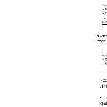
가
.
ㅇ
명한
-
이
확보
‣
세월호 
-
개선방안 
나
.
ㅇ
이 
○
그
상시
-
우
있을