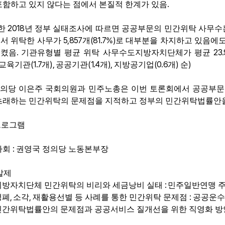
.
포함하고 있지 않다는 점에서 본질적 한계가 있음
2018
한
년 정부 실태조사에 따르면 공공부문의 민간위탁 사무수
5,857
(81.7%)
서 위탁한 사무가
개
로 대부분을 차지하고 있음에
.
23.
시켰음
기관유형별 평균 위탁 사무수도지방자치단체가 평균
(1.7
),
(1.4
),
(0.6
)
)
교육기관
개
공공기관
개
지방공기업
개
순
의당 이은주 국회의원과 민주노총은 이번 토론회에서 공공부문
초래하는 민간위탁의 문제점을 지적하고 정부의 민간위탁법률안을
프로그램
:
사회
권영국 정의당 노동본부장
발제
:
지방자치단체 민간위탁의 비리와 세금낭비 실태
민주일반연맹 
,
,
:
생폐
소각
재활용선별 등 사례를 통한 민간위탁 문제점
공공운수
민간위탁법률안의 문제점과 공공서비스 질개선을 위한 직영화 