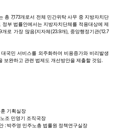
7,173
는 총
개로서 전체 민간위탁 사무 중 지방자치단
도 정부 법률안에서는 지방자치단체를 적용대상에 제
9
(
(23.9
),
(12.7
개로 가장 많음
지자체
개
중앙행정기관
 대국민 서비스를 외주화하여 비용증가와 비리발생
.
 보완하고 관련 법제도 개선방안을 제출할 것임
주훈 기획실장
노조 민영기 조직국장
:
방안
박주영 민주노총 법률원 정책연구실장