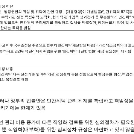
제정 이유
現
「
행정권한의 위임 및 위탁에 관한 규정
」
(
대통령령
)
이 개별법률
(
민간위탁의
97%)
을
 수탁기관 선정
,
독점위탁 고착화
,
형식적 관리
·
감독
·
성과평가 등 무분별하게 민간위탁
에 법률로써 민간위탁 관리체계를 확립하고 질서를 바로잡아
,
행정능률의 향상 및 
한다는 목적을 밝힘
사고 이후 국무조정실 주관으로 범부처 민간위탁 개선방안 마련
(
국
가정책조정회의에 보
중 하나로 민간위탁 관리체계 확립을 위한
‘
민간위탁에 관한 법률
’
제정 필요성이 제기됨
제정 내용
민간위탁 사무 선정기준 및 수탁기관 선정절차 등을 정함으로써 행정능률 향상
,
책임성
법의 목적으로 규정
러나 정부의 법률안은 민간위탁 관리 체계를 확립하고 책임성을
키기에는 한계가 있음
선 관리 비용 증가에 따른 직영화 검토를 위한 심의절차가 필요
(
)
 뿐 직영화
내부화
를 위한 심의절차 규정은 마련하고 있지 않