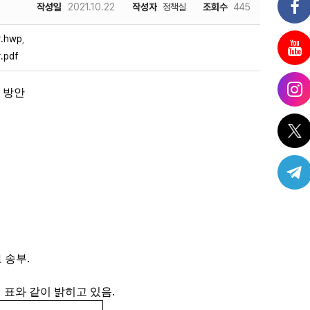
작성일
2021.10.22
작성자
정책실
조회수
445
.hwp
,
pdf
 방안
.
로 송부
.
표와 같이 밝히고 있음