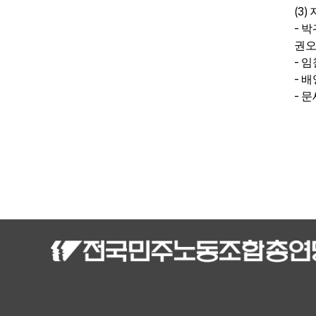
(3)
-
박
권오
-
임
-
배
-
문