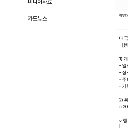
미디어자료
첨부
카드뉴스
대국
- [
행
1)
개
-
일
-
장
-
주
- 
2)
20
○
○
행