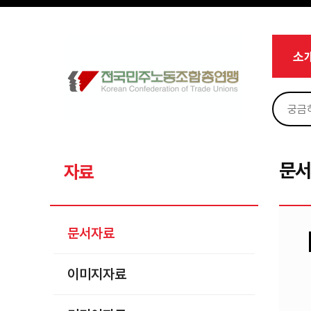
메뉴 건너뛰기
로그인
회원가입
Sketchbook5, 스케치북5
마이페이지
소개
소
<
소식
노동상담
Sketchbook5, 스케치북5
자료
문서자료
문
자료
이미지자료
미디어자료
문서자료
카드뉴스
이미지자료
부설기관
업무