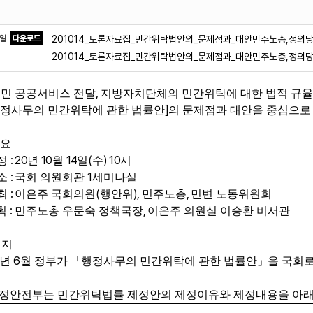
파일
다운로드
201014_토론자료집_민간위탁법안의_문제점과_대안민주노총,정의당
201014_토론자료집_민간위탁법안의_문제점과_대안민주노총,정의당.
,
민 공공서비스 전달
지방자치단체의 민간위탁에 대한 법적 규율
]
정사무의 민간위탁에 관한 법률안
의 문제점과 대안을 중심으로
요
: 20
10
14
(
) 10
정
년
월
일
수
시
:
1
소
국회 의원회관
세미나실
:
(
),
,
최
이은주 국회의원
행안위
민주노총
민변 노동위원회
:
,
기획
민주노총 우문숙 정책국장
이은주 의원실 이승환 비서관
취지
6
년
월 정부가
「
행정사무의 민간위탁에 관한 법률안
」
을 국회
정안전부는 민간위탁법률 제정안의 제정이유와 제정내용을 아래 