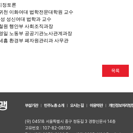
지정토론
귀천 이화여대 법학전문대학원 교수
성 성신여대 법학과 교수
철원 행안부 사회조직과장
영일 노동부 공공기관노사관계과장
세흠 환경부 폐자원관리과 사무관
목록
부설기관
민주노총 소개
오시는 길
이용약관
개인정보처리방
(우) 04518 서울특별시 중구 정동길 3 경향신문사 14층
고유번호 : 107-82-08139