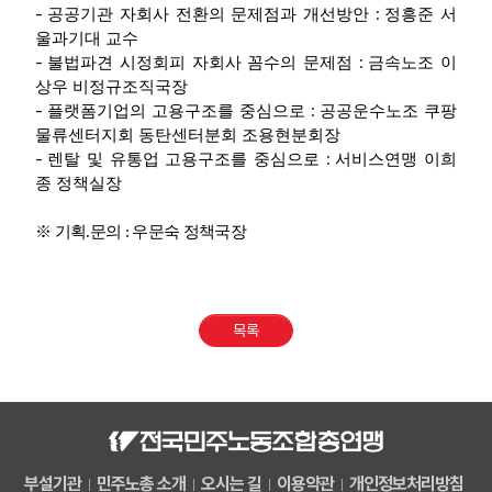
-
:
공공기관 자회사 전환의 문제점과 개선방안
정흥준 서
울과기대 교수
-
:
불법파견 시정회피 자회사 꼼수의 문제점
금속노조 이
상우 비정규조직국장
-
:
플랫폼기업의 고용구조를 중심으로
공공운수노조 쿠팡
물류센터지회 동탄센터분회 조용현분회장
-
:
렌탈 및 유통업 고용구조를 중심으로
서비스연맹 이희
종 정책실장
※ 기획.문의 : 우문숙 정책국장
목록
부설기관
민주노총 소개
오시는 길
이용약관
개인정보처리방침