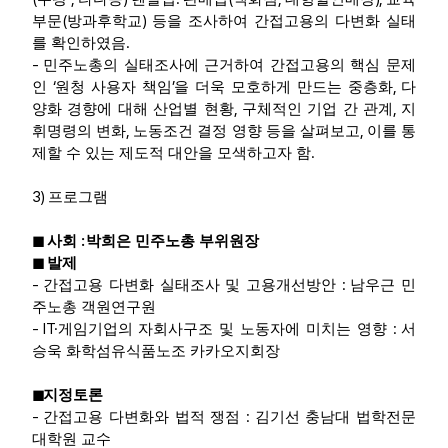
(
)
부문
방과후학교
등을 조사하여 간접고용의 다변화 실태
.
를 확인하였음
-
민주노총의 실태조사에 근거하여 간접고용의 핵심 문제
‘
’
,
인
원청 사용자 책임
을 더욱 모호하게 만드는 중층화
다
,
,
양화 경향에 대해 산업별 현황
구체적인 기업 간 관계
지
,
,
휘명령의 변화
노동조건 결정 영향 등을 살펴보고
이를 통
.
제할 수 있는 제도적 대안을 모색하고자 함
3)
프로그램
:
◼
사회
박희은 민주노총 부위원장
◼
발제
-
:
간접고용 다변화 실태조사 및 고용개선방안
남우근 민
주노총 객원연구원
- IT·
:
게임기업의 자회사구조 및 노동자에 미치는 영향
서
승욱 화학섬유식품노조 카카오지회장
◼
지정토론
-
:
간접고용 다변화와 법적 쟁점
김기선 충남대 법학전문
대학원 교수