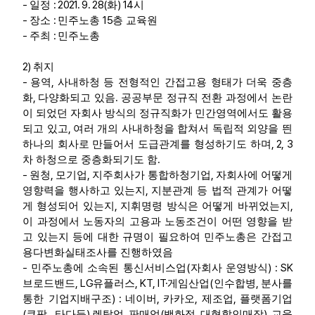
-
: 2021. 9. 28(
) 14
일정
화
시
부설기관
-
:
15
장소
민주노총
층 교육원
-
:
주최
민주노총
업무
2)
취지
-
,
용역
사내하청 등 전형적인 간접고용 형태가 더욱 중층
,
.
화
다양화되고 있음
공공부문 정규직 전환 과정에서 논란
이 되었던 자회사 방식의 정규직화가 민간영역에서도 활용
,
되고 있고
여러 개의 사내하청을 합쳐서 독립적 외양을 띈
, 2, 3
하나의 회사로 만들어서 도급관계를 형성하기도 하며
.
차 하청으로 중층화되기도 함
-
,
,
,
원청
모기업
지주회사가 통합하청기업
자회사에 어떻게
,
영향력을 행사하고 있는지
지분관계 등 법적 관계가 어떻
,
,
게 형성되어 있는지
지휘명령 방식은 어떻게 바뀌었는지
이 과정에서 노동자의 고용과 노동조건이 어떤 영향을 받
고 있는지 등에 대한 규명이 필요하여 민주노총은 간접고
용다변화실태조사를 진행하였음
-
(
) : SK
민주노총에 소속된 통신서비스업
자회사 운영방식
, LG
, KT, IT·
(
,
브로드밴드
유플러스
게임산업
인수합병
분사를
) :
,
,
,
통한 기업지배구조
네이버
카카오
제조업
플랫폼기업
(
,
)
.
(
,
),
쿠팡
타다등
렌탈업
판매업
백화점
대형할인매장
교육