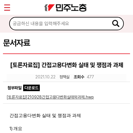
*
Sketchbook5, 스케치북5
마이페이지
소개
<
소식
문서자료
Sketchbook5, 스케치북5
노동상담
[토론자료집] 간접고용다변화 실태 및 쟁점과 과제
자료
2021.10.22
정책실
조회수
477
첨부파일
다운로드
문서자료
[토론자료집]210928간접고용다변화실태와과제.hwp
이미지자료
미디어자료
간접고용다변화 실태 및 쟁점과 과제
카드뉴스
1)
개요