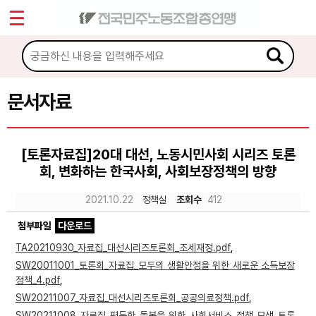
*
Sketchbook5, 스케치북5
마이페이지
소개
<
소식
문서자료
Sketchbook5, 스케치북5
노동상담
[토론자료집]20대 대선, 노동시민사회 시리즈 토론
회, 변화하는 한국사회, 사회보장정책의 방향
자료
2021.10.22
정책실
조회수
412
문서자료
첨부파일
다운로드
이미지자료
TA20210930_자료집_대선시리즈토론회_조세재정.pdf
,
SW20011001_토론회_자료집_모두의 생활안정을 위한 새로운 소득보장
미디어자료
정책_4.pdf
,
카드뉴스
SW20211007_자료집_대선시리즈토론회_공공의료정책.pdf
,
SW20211008_자료집_평등한 돌봄을 위한 사회서비스 정책 모색 토론