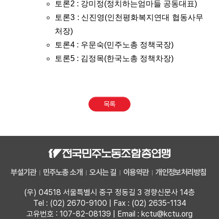
토론2 : 강미정(정치하는엄마들 공동대표)
토론3 : 신진영(인천평화복지연대 협동사무
처장)
토론4 : 우문숙(민주노총 정책국장)
토론5 : 김정목(한국노총 정책차장)
목록
부설기관
민주노총 소개
오시는 길
이용약관
개인정보처리방침
(우) 04518 서울특별시 중구 정동길 3 경향신문사 14층
Tel : (02) 2670-9100 | Fax : (02) 2635-1134
고유번호 : 107-82-08139 | Email : kctu@kctu.org