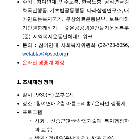
주최 : 참여연대, 민주노총, 한국노총, 공적연금강
화국민행동, 기초법공동행동, 나라살림연구소, 내
가만드는복지국가, 무상의료운동본부, 보육더하
기인권함께하기, 좋은공공병원만들기운동본부
(준), 지역복지운동단체네트워크
문의 : 참여연대 사회복지위원회 (02-723-5056,
welabtax@pspd.org
)
온라인 생중계 예정
조세재정 정책
일시 : 9/30(목) 오후 2시
장소 : 참여연대 2층 아름드리홀 / 온라인 생중계
프로그램
사회 : 신승근(한국산업기술대 복지행정학
과 교수)
발제 : 정세은(충남대 경제학과 교수)