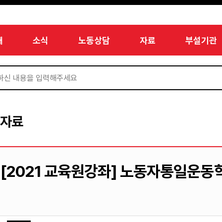
개
소식
노동상담
자료
부설기관
서자료
[2021 교육원강좌] 노동자통일운동학