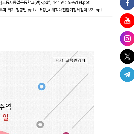
]노동자통일운동학교(완)-.pdf
1강_민주노총강령.ppt
,
,
우마 깨기 정공법.pptx
5강_세계적대전환기정세깊이보기.ppt
,