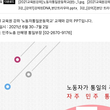
파일
다운로드
[2021교육원강좌]노동자통일운동학교(완)-_1.jpg
[2021교육원강좌
,
3강_[강의1]강제된DNA,분단트라우마.pptx
3강_[강의2]분단 트라
,
21 교육원 강좌 '노동자통일운동학교' 교재와 강의 PPT입니다.
시 : 2021년 6월 30~7월 2일
: 민주노총 안혜영 통일부장 [02-2670-9176]