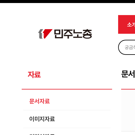
메뉴 건너뛰기
로그인
회원가입
Sketchbook5, 스케치북5
마이페이지
소개
소
<
소식
노동상담
Sketchbook5, 스케치북5
자료
문서자료
문
자료
이미지자료
미디어자료
문서자료
카드뉴스
이미지자료
부설기관
업무