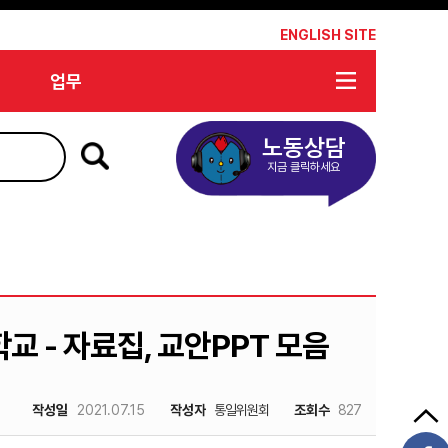
*
ENGLISH SITE
업무
노동상담
지금 클릭하세요
교 - 자료집, 교안PPT 모음
작성일
2021.07.15
작성자
통일위원회
조회수
827