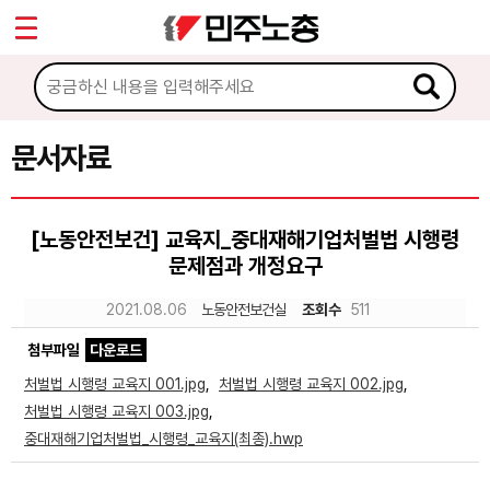
*
Sketchbook5, 스케치북5
마이페이지
소개
<
소식
문서자료
Sketchbook5, 스케치북5
노동상담
[노동안전보건] 교육지_중대재해기업처벌법 시행령
문제점과 개정요구
자료
2021.08.06
노동안전보건실
조회수
511
문서자료
첨부파일
다운로드
이미지자료
처벌법 시행령 교육지 001.jpg
,
처벌법 시행령 교육지 002.jpg
,
처벌법 시행령 교육지 003.jpg
,
미디어자료
중대재해기업처벌법_시행령_교육지(최종).hwp
카드뉴스