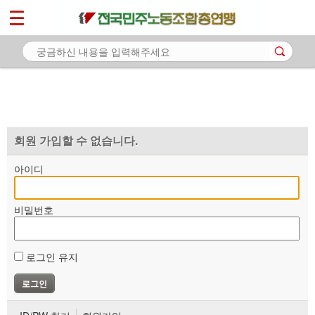
*
마이페이지
소개
<
소식
노동상담
자료
회원 가입할 수 없습니다.
부설기관
아이디
업무
비밀번호
로그인 유지