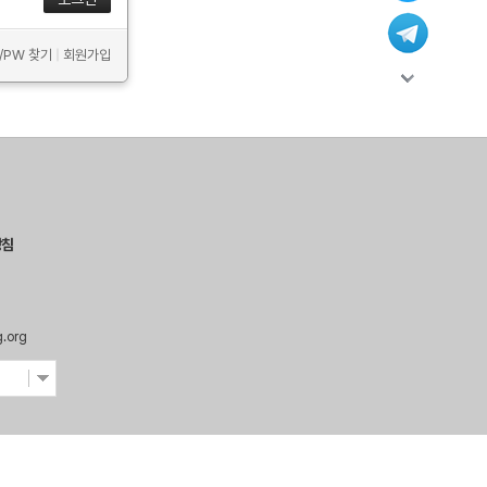
D/PW 찾기
|
회원가입
방침
g.org