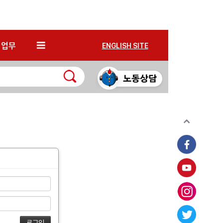
*
업무
ENGLISH SITE