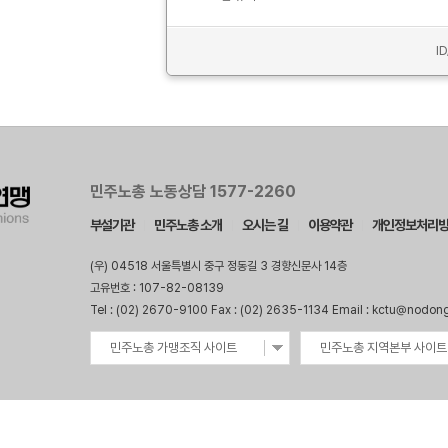
I
민주노총 노동상담 1577-2260
부설기관
민주노총 소개
오시는 길
이용약관
개인정보처리
(우) 04518 서울특별시 중구 정동길 3 경향신문사 14층
고유번호 : 107-82-08139
Tel : (02) 2670-9100 Fax : (02) 2635-1134 Email : kctu@nodon
민주노총 가맹조직 사이트
민주노총 지역본부 사이트