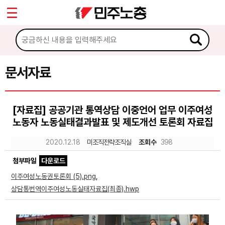
*
Sketchbook5, 스케치북5
마이페이지
소개
<
소식
문서자료
Sketchbook5, 스케치북5
노동상담
[자료집] 공공기관 통역상담 이중언어 업무 이주여성
노동자 노동실태결과발표 및 제도개선 토론회 자료집
자료
2020.12.18
미조직전략조직실
조회수
398
문서자료
첨부파일
다운로드
이미지자료
이주여성노동권토론회 (5).png
,
상담통번역이주여성노동실태자료집(최종).hwp
미디어자료
카드뉴스