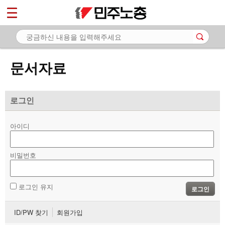
*
마이페이지
소개
<
소식
문서자료
노동상담
자료
로그인
- 문서자료
아이디
- 이미지자료
비밀번호
- 미디어자료
- 카드뉴스
로그인 유지
로그인
부설기관
ID/PW 찾기
회원가입
업무