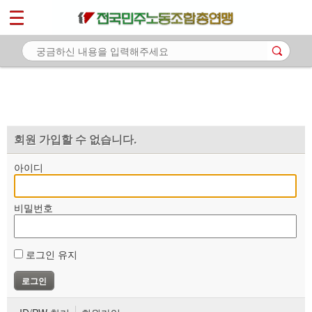
*
마이페이지
소개
<
소식
노동상담
자료
회원 가입할 수 없습니다.
부설기관
아이디
업무
비밀번호
로그인 유지