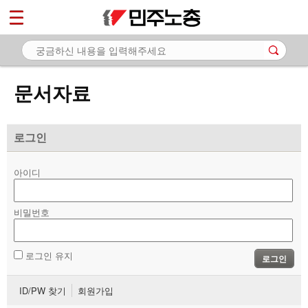
*
마이페이지
소개
<
소식
문서자료
노동상담
자료
로그인
- 문서자료
아이디
- 이미지자료
비밀번호
- 미디어자료
- 카드뉴스
로그인 유지
로그인
부설기관
ID/PW 찾기
회원가입
업무