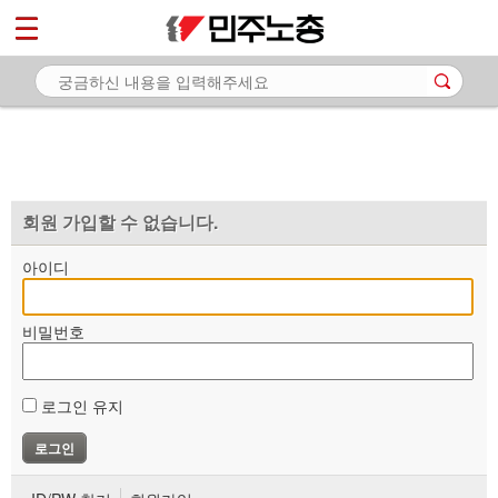
*
마이페이지
소개
<
소식
노동상담
자료
회원 가입할 수 없습니다.
부설기관
아이디
업무
비밀번호
로그인 유지