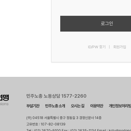
로그인
ID/PW 찾기
|
회원가입
민주노총 노동상담 1577-2260
부설기관
민주노총 소개
오시는 길
이용약관
개인정보처리
(우) 04518 서울특별시 중구 정동길 3 경향신문사 14층
고유번호 : 107-82-08139
Tel : (02) 2670-9100 Fax : (02) 2635-1134 Email : kctu@nodon