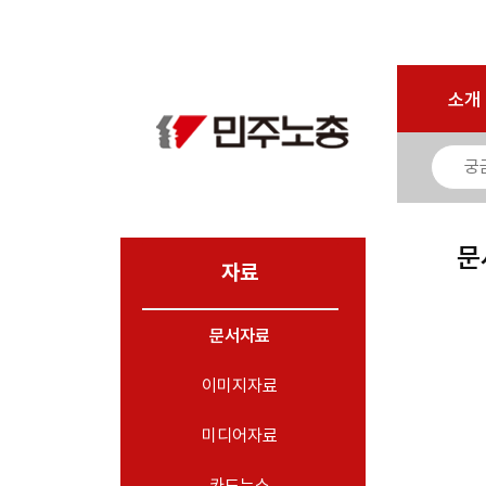
로그인
회원가입
마이페이지
소개
<
소개
소식
노동상담
자료
문
- 문서자료
자료
- 이미지자료
문서자료
- 미디어자료
- 카드뉴스
이미지자료
부설기관
미디어자료
업무
카드뉴스