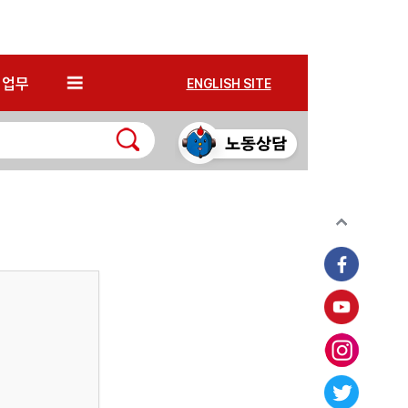
*
업무
ENGLISH SITE