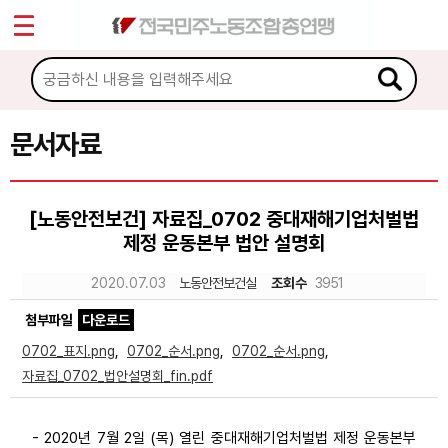
*
Sketchbook5, 스케치북5
마이페이지
소개
<
소식
문서자료
Sketchbook5, 스케치북5
노동상담
[노동안전보건] 자료집_0702 중대재해기업처벌법
제정 운동본부 법안 설명회
자료
2020.07.03
노동안전보건실
조회수
3951
문서자료
첨부파일
다운로드
이미지자료
0702_표지.png
,
0702_순서.png
,
0702_순서.png
,
자료집_0702_법안설명회_fin.pdf
미디어자료
카드뉴스
- 2020년 7월 2일 (목) 열린 중대재해기업처벌법 제정 운동본부