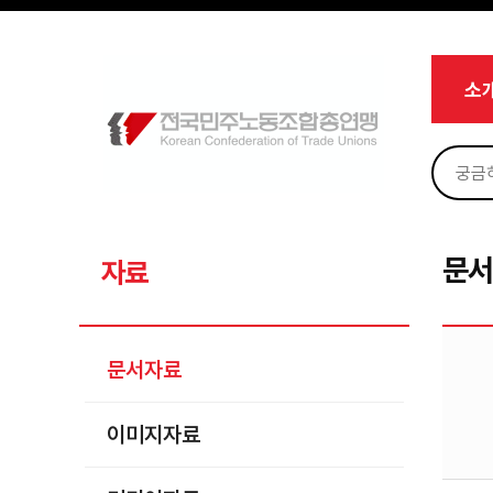
메뉴 건너뛰기
로그인
회원가입
Sketchbook5, 스케치북5
마이페이지
소개
소
<
소식
노동상담
Sketchbook5, 스케치북5
자료
문서자료
문
자료
이미지자료
미디어자료
문서자료
카드뉴스
이미지자료
부설기관
업무