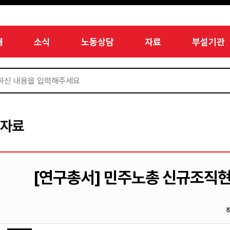
개
소식
노동상담
자료
부설기관
서자료
[연구총서] 민주노총 신규조직현황