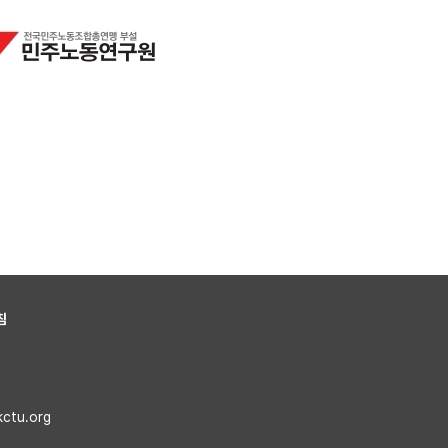
침
kctu.org