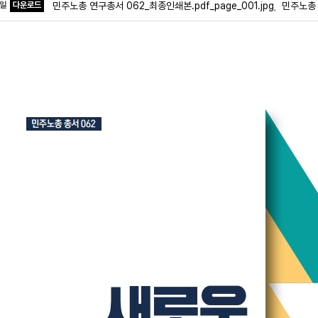
파일
다운로드
민주노총 연구총서 062_최종인쇄본.pdf_page_001.jpg
민주노총 
,