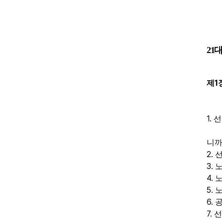
21
대
1
제
1.
선
니
2.
3.
노
4.
노
5.
노
6.
공
7.
선