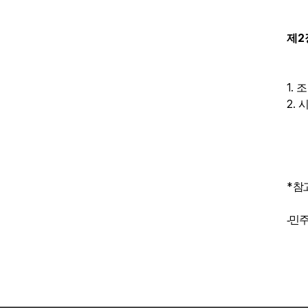
2
제
1.
조
2.
시
*
참
-민