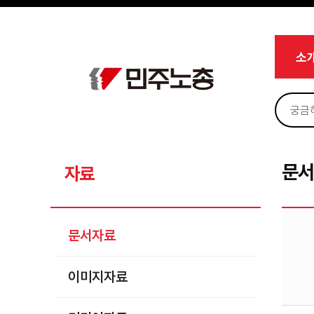
메뉴 건너뛰기
로그인
회원가입
Sketchbook5, 스케치북5
마이페이지
소개
소
<
소식
노동상담
Sketchbook5, 스케치북5
자료
문서자료
문
자료
이미지자료
미디어자료
문서자료
카드뉴스
이미지자료
부설기관
업무