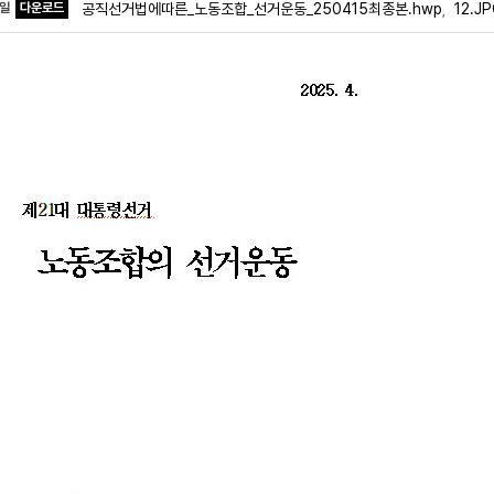
파일
다운로드
공직선거법에따른_노동조합_선거운동_250415최종본.hwp
12.J
,