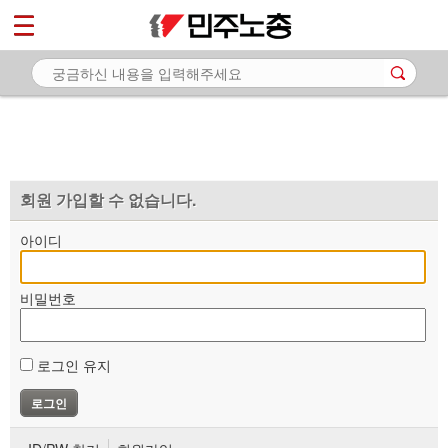
*
마이페이지
소개
<
소식
노동상담
자료
회원 가입할 수 없습니다.
부설기관
아이디
업무
비밀번호
로그인 유지