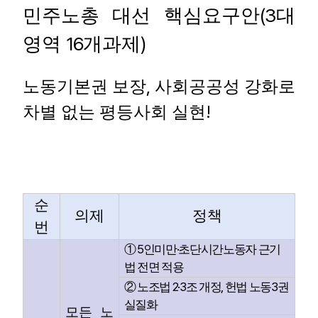
(3
민주노총 대선 핵심요구안
대
16
)
영역
개과제
,
노동기본권 보장
사회공공성 강화로
!
차별 없는 평등사회 실현
순
의제
정책
번
5
·
①
인미만
초단시간노동자 근기
법 전면 적용
2·3
,
3
②
노조법
조 개정
헌법 노동
권
실질화
모든 노