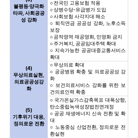
○
전국민 고용보험 적용
·
불평등
양극화
-
○
상병수당
유급병가 도입
,
타파
사회공공
○
사회보험 사각지대 해소
성 강화
,
○
퇴직연금 공공성 강화
노후소득
보장
,
○
공적영역 재공영화
민영화 금지
,
○
주거복지
공공임대주택 확대
○
지속가능한 공공대중교통서비스
확대
○
무상의료 확대
(4)
○
공공병원 확충 및 의료공공성 강
,
무상의료실현
화
의료공공성강
○
보건의료서비스 강화를 위한 보
화
건의료인력 확충
,
○
국가온실가스감축목표 대폭상향
탄소중립녹색성장법전면개정
(5)
○
공공 재생에너지 신속 전환 및 확
,
기후위기 대응
대
정의로운 전환
,
○
노동중심 산업전환
정의로운 전
환실현