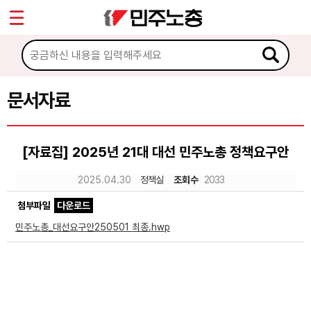
*
Sketchbook5, 스케치북5
마이페이지
소개
<
소식
문서자료
Sketchbook5, 스케치북5
노동상담
[자료집] 2025년 21대 대선 민주노총 정책요구안
자료
2025.04.30
정책실
조회수
2033
첨부파일
다운로드
문서자료
민주노총_대선요구안250501 최종.hwp
이미지자료
미디어자료
카드뉴스