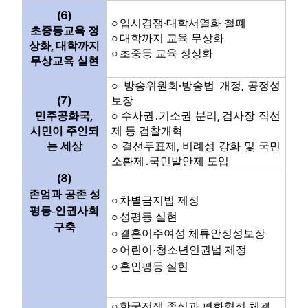
(6)
·
○
입시경쟁
대학서열화 철폐
초중등교육 정
○
대학까지 교육 무상화
,
상화
대학까지
○
초중등 교육 정상화
무상교육 실현
·
,
○
방송위원회
방송법 개정
공정성
(7)
보장
,
,
민주공화국
○
수사권
․
기소권 분리
검사장 직선
시민이 주인되
제 등 검찰개혁
,
는 세상
○
결선투표제
비례성 강화 및 국민
소환제
․
국민발안제 도입
(8)
존엄과 공존 성
○
차별금지법 제정
평등
-
인권사회
○
성평등 실현
구축
○
결혼이주여성 체류안정성보장
○
어린이
·
청소년인권법 제정
○
혼인평등 실현
○
한국전쟁 종식과 평화협정 체결