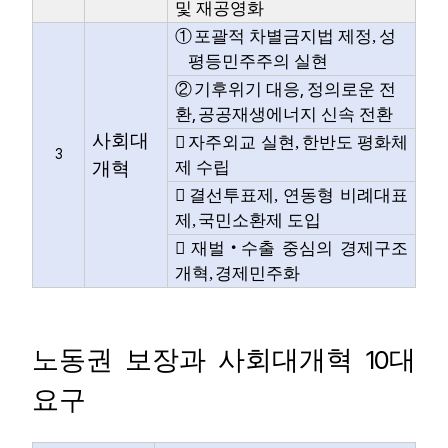
및 재공영화
①
포괄적 차별금지법 제정
,
성
평등민주주의 실현
,
②
기후위기 대응
정의로운 전
,
환
공공재생에너지 신속 전환
사회대

자주외교 실현
,
한반도 평화체
3
개혁
제 수립

결선투표제
,
연동형 비례대표
제
,
국민소환제 도입

재벌
‧
수출 중심의 경제구조
개혁
,
경제민주화
10
노동권 보장과 사회대개혁
대
요구