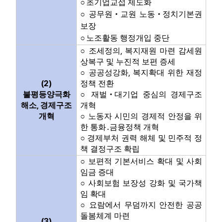
○
초기업교섭 제도화
○
공무원
‧
교원 노동
‧
정치기본권
보장
○
노조활동 행정개입 중단
,
○
조세정의
복지재원 마련 감세원
상복구 및 누진적 보편 증세
,
○
공공성강화
복지확대 위한 재정
(2)
정책 전환
불평등양극화
○
재벌
‧
대기업 중심의 경제구조
,
해소
경제구조
개혁
개혁
○
노동자 시민의 경제적 안정을 위
한 통화
․
금융정책 개혁
○
경제부처 권력 해체 및 민주적 정
책 결정구조 확립
○
보편적 기본서비스 확대 및 사회
임금 증대
○
사회보험 보장성 강화 및 국가책
임 확대
○
요람에서 무덤까지 안전한 공공
돌봄체계 마련
(3)