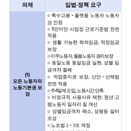
·
의제
입법
정책 요구
○
특수고용
‧
플랫폼 노동자 노동자
성 인정
5
○
인미만 사업장 근로기준법 전면
적용
○
생활 가능한 최저임금
,
적정임금
보장
,
○
이주노동자
돌봄노동자 권리보장
○
동일노동 동일임금 실현
,
성별 임
금격차 철폐
(1)
○
작업중지권 보장
,
산안
‧
산재법
모든 노동자의
전면 적용
노동기본권 보
4
,
○
주
일제 도입
노동시간 단축
장
○
비정규직 사용사유 제한
,
청년
·
고
령노동자 일자리 질 개선
○
성별임금격차 해소
,
성평등 일터
조성
○
노조법
2
‧
3
조 개정