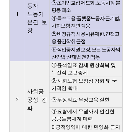
,
③
초기업교섭 제도화
노동시장 불
동자
평등 해소
노동기
1
④
특수고용
·
플랫폼노동자 근기법
,
본권 보
사회보험 전면 적용
장
⑤
비정규직 사용사유제한
,
간접고
용 중간착취 근절
⑥
작업중지권 보장
,
모든 노동자의
산안법
·
산재법 전면적용
①
윤석열표 감세 원상회복 및
누진적 보편증세
②
사회보험 보장성 강화 및 국
가책임 확대
사회공
공성 강
·
③
무상의료
무상교육 실현
2
화
④
요람에서 무덤까지 안전한
공공돌봄체계 마련

공적영역에 대한 민영화 금지