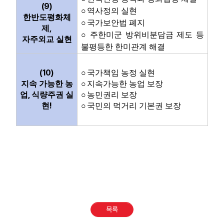
(9)
○
역사정의 실현
한반도평화체
○
국가보안법 폐지
,
제
○
주한미군 방위비분담금 제도 등
자주외교 실현
불평등한 한미관계 해결
(10)
○
국가책임 농정 실현
지속 가능한 농
○
지속가능한 농업 보장
,
업
식량주권 실
○
농민권리 보장
!
현
○
국민의 먹거리 기본권 보장
목록