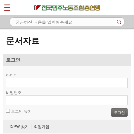
*
마이페이지
소개
<
소식
문서자료
노동상담
자료
로그인
- 문서자료
아이디
- 이미지자료
비밀번호
- 미디어자료
- 카드뉴스
로그인 유지
로그인
부설기관
ID/PW 찾기
회원가입
업무