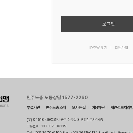
로그인
ID/PW 찾기
|
회원가입
민주노총 노동상담 1577-2260
부설기관
민주노총 소개
오시는 길
이용약관
개인정보처리
(우) 04518 서울특별시 중구 정동길 3 경향신문사 14층
고유번호 : 107-82-08139
Tel : (02) 2670-9100 Fax : (02) 2635-1134 Email : kctu@nodon