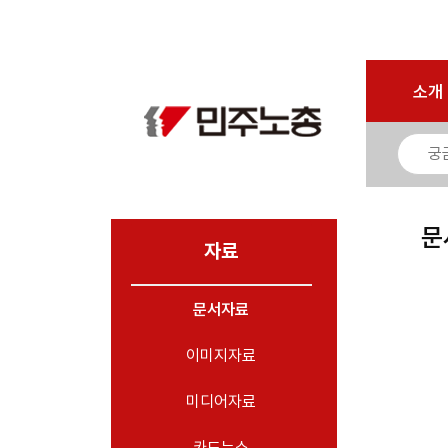
로그인
회원가입
마이페이지
소개
<
소개
소식
노동상담
자료
문
- 문서자료
자료
- 이미지자료
문서자료
- 미디어자료
- 카드뉴스
이미지자료
부설기관
미디어자료
업무
카드뉴스