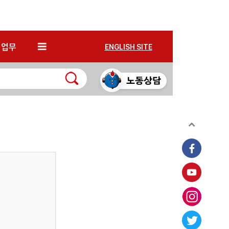
*
업무
ENGLISH SITE