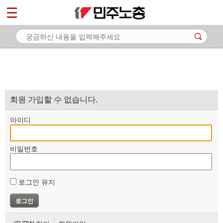
*
마이페이지
소개
<
소식
노동상담
자료
회원 가입할 수 없습니다.
부설기관
아이디
업무
비밀번호
로그인 유지