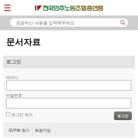
*
마이페이지
소개
<
소식
문서자료
노동상담
자료
로그인
- 문서자료
아이디
- 이미지자료
비밀번호
- 미디어자료
- 카드뉴스
로그인 유지
로그인
부설기관
ID/PW 찾기
회원가입
업무