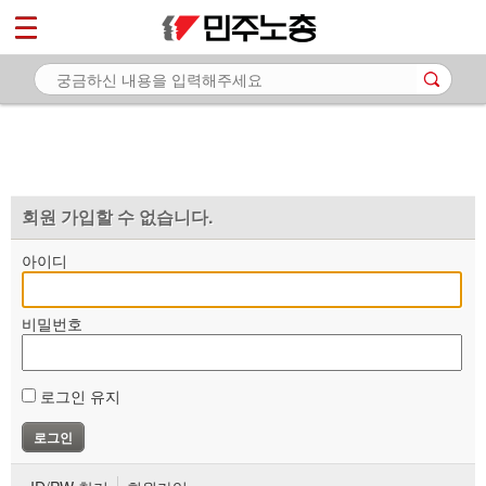
*
마이페이지
소개
<
소식
노동상담
자료
회원 가입할 수 없습니다.
부설기관
아이디
업무
비밀번호
로그인 유지