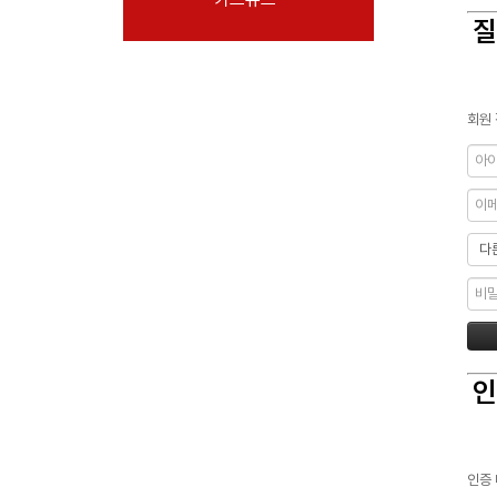
질
회원 
인
인증 