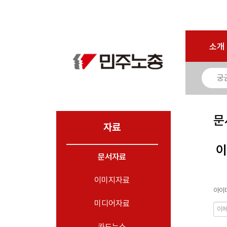
로그인
회원가입
마이페이지
소개
<
소개
소식
노동상담
자료
문
- 문서자료
자료
- 이미지자료
이
문서자료
- 미디어자료
- 카드뉴스
이미지자료
아이디
부설기관
미디어자료
업무
카드뉴스