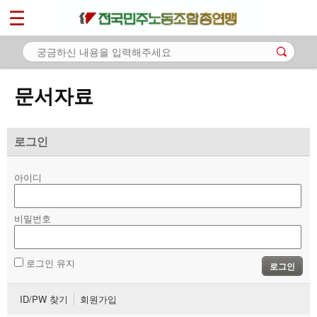
*
마이페이지
소개
<
소식
문서자료
노동상담
자료
로그인
- 문서자료
아이디
- 이미지자료
비밀번호
- 미디어자료
- 카드뉴스
로그인 유지
로그인
부설기관
ID/PW 찾기
회원가입
업무