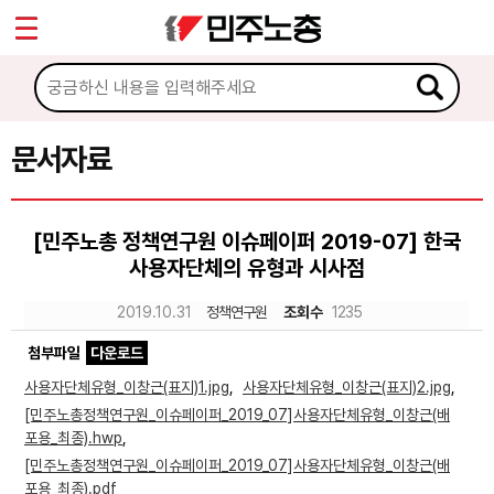
*
Sketchbook5, 스케치북5
마이페이지
소개
<
소식
문서자료
Sketchbook5, 스케치북5
노동상담
[민주노총 정책연구원 이슈페이퍼 2019-07] 한국
사용자단체의 유형과 시사점
자료
2019.10.31
정책연구원
조회수
1235
문서자료
첨부파일
다운로드
이미지자료
사용자단체유형_이창근(표지)1.jpg
,
사용자단체유형_이창근(표지)2.jpg
,
[민주노총정책연구원_이슈페이퍼_2019_07]사용자단체유형_이창근(배
미디어자료
포용_최종).hwp
,
카드뉴스
[민주노총정책연구원_이슈페이퍼_2019_07]사용자단체유형_이창근(배
포용_최종).pdf