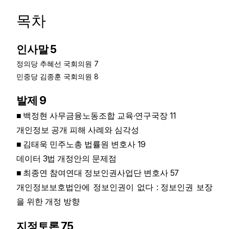
목차
5
인사말
7
정의당 추혜선 국회의원
8
민중당 김종훈 국회의원
9
발제
·
11
■
백정현 사무금융노동조합 교육
연구국장
개인정보 공개 피해 사례와 심각성
19
■
김태욱 민주노총 법률원 변호사
3
데이터
법 개정안의 문제점
57
■
최종연 참여연대 정보인권사업단 변호사
:
개인정보보호법안에 정보인권이 없다
정보인권 보장
을 위한 개정 방향
75
지정토론