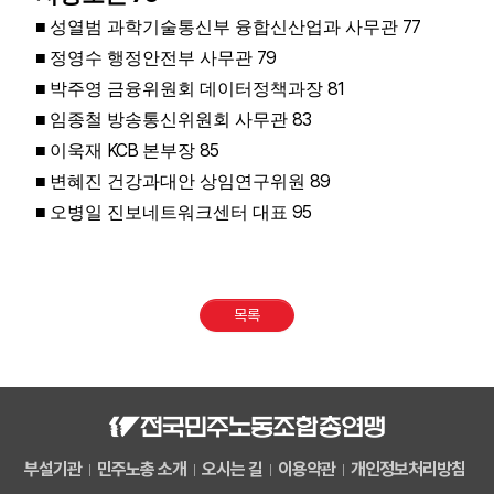
77
■
성열범 과학기술통신부 융합신산업과 사무관
79
■
정영수 행정안전부 사무관
81
■
박주영 금융위원회 데이터정책과장
83
■
임종철 방송통신위원회 사무관
KCB
85
■
이욱재
본부장
89
■
변혜진 건강과대안 상임연구위원
95
■
오병일 진보네트워크센터 대표
목록
부설기관
민주노총 소개
오시는 길
이용약관
개인정보처리방침