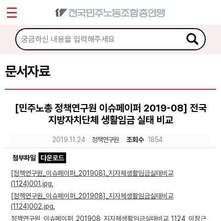
*
Sketchbook5, 스케치북5
마이페이지
소개
<
소식
문서자료
Sketchbook5, 스케치북5
노동상담
[민주노총 정책연구원 이슈페이퍼 2019-08] 전국
지방자치단체 생활임금 실태 비교
자료
2019.11.24
정책연구원
조회수
1854
문서자료
첨부파일
다운로드
이미지자료
[정책연구원_이슈페이퍼_201908]_지자체생활임금실태비교
(1124)001.jpg
,
미디어자료
[정책연구원_이슈페이퍼_201908]_지자체생활임금실태비교
카드뉴스
(1124)002.jpg
,
정책연구원_이슈페이퍼_201908_지자체생활임금실태비교_1124_이창근