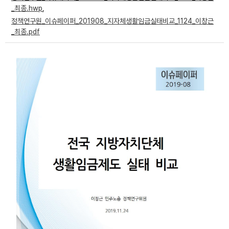
_최종.hwp
,
부설기관
정책연구원_이슈페이퍼_201908_지자체생활임금실태비교_1124_이창근
_최종.pdf
업무