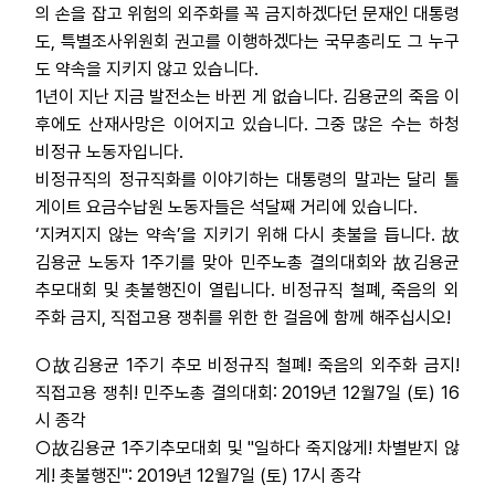
의 손을 잡고 위험의 외주화를 꼭 금지하겠다던 문재인 대통령
도, 특별조사위원회 권고를 이행하겠다는 국무총리도 그 누구
도 약속을 지키지 않고 있습니다.
1년이 지난 지금 발전소는 바뀐 게 없습니다. 김용균의 죽음 이
후에도 산재사망은 이어지고 있습니다. 그중 많은 수는 하청
비정규 노동자입니다.
비정규직의 정규직화를 이야기하는 대통령의 말과는 달리 톨
게이트 요금수납원 노동자들은 석달째 거리에 있습니다.
‘지켜지지 않는 약속’을 지키기 위해 다시 촛불을 듭니다. 故
김용균 노동자 1주기를 맞아 민주노총 결의대회와 故김용균
추모대회 및 촛불행진이 열립니다. 비정규직 철폐, 죽음의 외
주화 금지, 직접고용 쟁취를 위한 한 걸음에 함께 해주십시오!
○故김용균 1주기 추모 비정규직 철폐! 죽음의 외주화 금지!
직접고용 쟁취! 민주노총 결의대회: 2019년 12월7일 (토) 16
시 종각
○故김용균 1주기추모대회 및 "일하다 죽지않게! 차별받지 않
게! 촛불행진": 2019년 12월7일 (토) 17시 종각