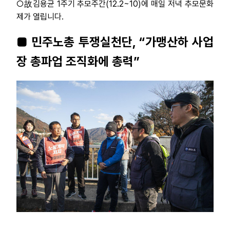
○故김용균 1주기 추모주간(12.2~10)에 매일 저녁 추모문화
제가 열립니다.
■ 민주노총 투쟁실천단, “가맹산하 사업
장 총파업 조직화에 총력”