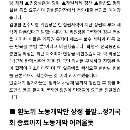
당 해체 ▲민중생존권 쟁취 ▲재벌체제 청산 ▲한반도 평화
실현 등을 요구하며 광화문광장에서 청와대로 행진을 이어갔
습니다,
김명환 민주노총 위원장은 현 집권세력이 지난 정권의 부패 세
력과 다름없다고 말했습니다. 김 위원장은 “문재인 정부 핵심
을 차지한 이들은 기득권 유지에 애쓰는 보수 세력과 다름 없
는 탐욕을 부릴 뿐”이라고 비판했습니다. 박행덕 전국농민회
총연맹 의장은 최근 지소미아 연장을 비판했습니다. 박 의장은
“박근혜 탄핵소추안 가결 전 국민 의사를 무시하고 진행된 적
폐 협정이 지소미아”라며 “미일동맹을 핵심으로 한반도 평화
를 근본적으로 훼손하는 것”이라고 지적했습니다.
민중대회 참가자들은 청와대 사랑채 앞까지 행진한 후 횃불 퍼
포먼스 등을 펼치며 문재인 정권에 민중들의 요구를 전달했습
니다.
■ 환노위 노동개악안 상정 불발...정기국
회 종료까지 노동개악 어려울듯