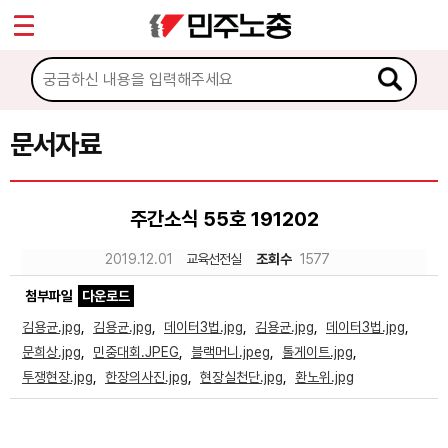
*
Sketchbook5, 스케치북5
마이페이지
소개
<
소식
문서자료
Sketchbook5, 스케치북5
노동상담
주간소식 55호 191202
자료
2019.12.01
교육선전실
조회수
1577
첨부파일
다운로드
문서자료
김용균.jpg
,
김용균.jpg
,
데이터3법.jpg
,
김용균.jpg
,
데이터3법.jpg
,
이미지자료
문희상.jpg
,
민중대회.JPEG
,
블랙머니.jpeg
,
톨게이트.jpg
,
투쟁현장.jpg
,
한장의사진.jpg
,
현장실천단.jpg
,
환노위.jpg
미디어자료
카드뉴스