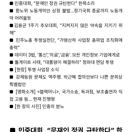
■ 민중대회, “문재인 정권 규탄한다” 한목소리
부설기관
■ 환노위 노동개악안 상정 불발...정기국회 종료까지 노동개
악 어려울듯
업무
■
김용균 1주기 추모대회, “지켜지지 않은 약속을 지키기 위
해”
■ 민주노총 투쟁실천단, “가맹산하 사업장 총파업 조직화에
총력”
■ 데이터 3법, ‘통신’,‘의료’,‘금융’. 모든 개인정보 기업에게로
■ 톨게이트 사태, “대통령이 해결하라” 청와대 면담 투쟁
■ [현장] 투쟁 사업장 소식
■ 강제동원 문제도 역주행. 박근혜 합의안보다 나쁜 문희상
특별법안
■ [영화소개] <블랙머니>, 국가소송, 독과점, 보조출연자 직
접 고용 등... 현재 진행형
■ [한 장의 사진] 민중의 분노
■ 민중대회, “문재인 정권 규탄한다” 한