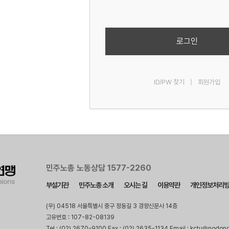
로그인
ID/PW 찾기
|
회원가입
민주노총 노동상담 1577-2260
부설기관
민주노총 소개
오시는 길
이용약관
개인정보처리
(우) 04518 서울특별시 중구 정동길 3 경향신문사 14층
고유번호 : 107-82-08139
Tel : (02) 2670-9100 Fax : (02) 2635-1134 Email : kctu@nodon