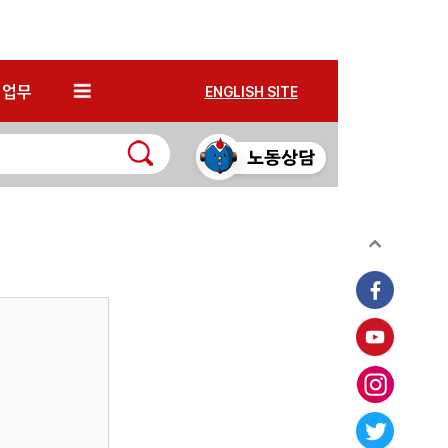
*
업무
ENGLISH SITE