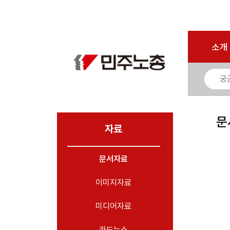
로그인
회원가입
마이페이지
소개
<
소개
소식
노동상담
자료
문
- 문서자료
자료
- 이미지자료
문서자료
- 미디어자료
- 카드뉴스
이미지자료
부설기관
미디어자료
업무
카드뉴스