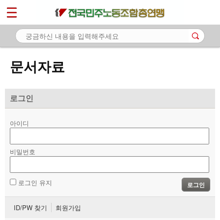
*
마이페이지
소개
<
소식
문서자료
노동상담
자료
로그인
- 문서자료
아이디
- 이미지자료
비밀번호
- 미디어자료
- 카드뉴스
로그인 유지
로그인
부설기관
ID/PW 찾기
회원가입
업무