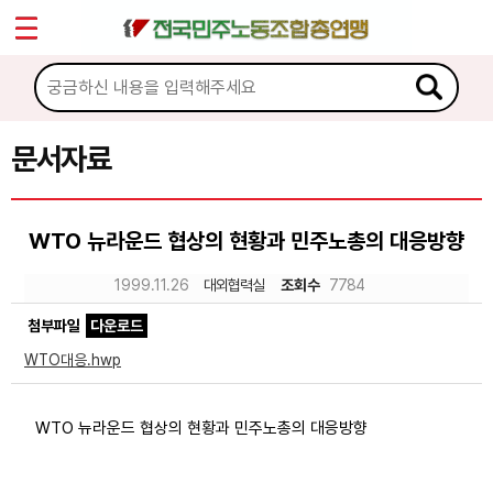
*
Sketchbook5, 스케치북5
마이페이지
소개
<
소식
문서자료
Sketchbook5, 스케치북5
노동상담
WTO 뉴라운드 협상의 현황과 민주노총의 대응방향
자료
1999.11.26
대외협력실
조회수
7784
첨부파일
다운로드
문서자료
WTO대응.hwp
이미지자료
미디어자료
WTO 뉴라운드 협상의 현황과 민주노총의 대응방향
카드뉴스