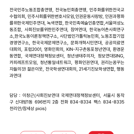
전국민주노동조합총연맹, 전국농민회총연맹, 민주화를위한전국교
수협의회, 민주사회를위한변호사모임,인권운동사랑방, 인권과평화
를위한국제민주연대, 녹색연합, 한국민족예술인총연합,서울여성노
동조합, 사회진보를위한민주연대, 참여연대, 한국농어촌사회연구
소,한국노동이론정책연구소, 사단법인가톨릭농민회, 노동조합기업
경영연구소, 한국국제문제연구소, 문화개혁시민연대, 공공의료연
대회의, 포럼2001, 영화인회의, KIN-지구촌동포청년연대, 환경운
동연합, 국제연대정책정보센터, 청년생태주의자, 정보연대SING,
카피레프트모임, 청년통일네트워크, 평화인권연대, 권리는꿈꾸는
자들의것! 젊은이웃, 전국학생연대회의, 21세기진보학생연합, 행동
과연대
담당 : 이창근(사회진보연대 국제연대정책정보센터, 서울시 동작
구 신대방1동 696번지 2층 전화 834-8334 팩스 834-8335
천리안/참세상 picis)