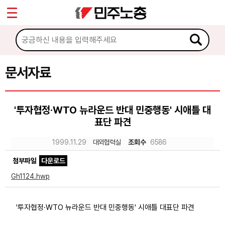
*
Sketchbook5, 스케치북5
마이페이지
소개
<
소식
문서자료
Sketchbook5, 스케치북5
노동상담
'투자협정·WTO 뉴라운드 반대 민중행동' 시애틀 대
표단 파견
자료
1999.11.29
대외협력실
조회수
6586
문서자료
첨부파일
다운로드
이미지자료
Gh1124.hwp
미디어자료
'투자협정·WTO 뉴라운드 반대 민중행동' 시애틀 대표단 파견
카드뉴스