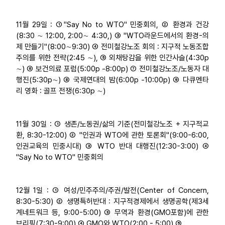
11월 29일 : ①"Say No to WTO" 민중회의, ② 환경과 건강
(8:30 ∼ 12:00, 2:00∼ 4:30,) ③ "WTO라운드에서의 환경-의
제 만들기"(8:00∼9:30) ④ 전미철강노조 회의 : 지구적 노동조합
주의를 위한 전략(2:45 ∼), ⑤ 외채탕감을 위한 인간사슬(4:30p
∼) ⑥ 보건의료 포럼(5:00p -8:00p) ⑦ 전미철강노조/노동자 대
행진(5:30p∼) ⑧ 국제연대의 밤(6:00p -10:00p) ⑨ 다큐멘타
리 영화 : 골프 전쟁(6:30p ∼)
11월 30일 : ① 생존/노동권/삶의 기준(전미철강노조 + 지구적교
환, 8:30-12:00) ② "인권과 WTO에 관한 토론회"(9:00-6:00,
인권교육의 민중시대) ③ WTO 반대 대행진(12:30-3:00) ④
"Say No to WTO" 민중회의
12월 1일 : ① 여성/민주주의/주권/발전(Center of Concern,
8:30-5:30) ② 생명특허반대 : 지구적경제에서 생명공학(제3세
계네트워크 등, 9:00-5:00) ③ 무역과 환경(GMO포함)에 관한
브리핑(7:30-9:00) ④ GMO와 WTO(2:00 - 5:00) ⑤