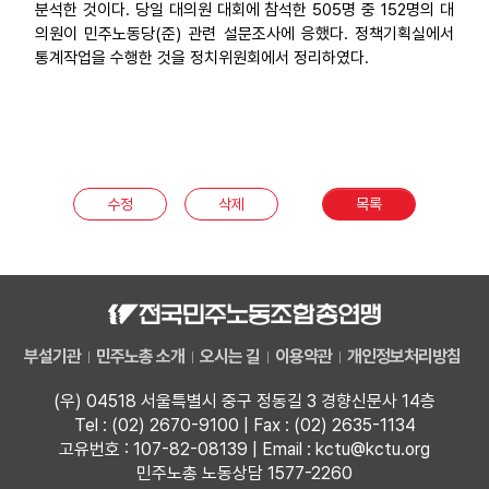
분석한 것이다. 당일 대의원 대회에 참석한 505명 중 152명의 대
부설기관
의원이 민주노동당(준) 관련 설문조사에 응했다. 정책기획실에서
통계작업을 수행한 것을 정치위원회에서 정리하였다.
업무
수정
삭제
목록
부설기관
민주노총 소개
오시는 길
이용약관
개인정보처리방침
(우) 04518 서울특별시 중구 정동길 3 경향신문사 14층
Tel : (02) 2670-9100 | Fax : (02) 2635-1134
고유번호 : 107-82-08139 | Email : kctu@kctu.org
민주노총 노동상담 1577-2260