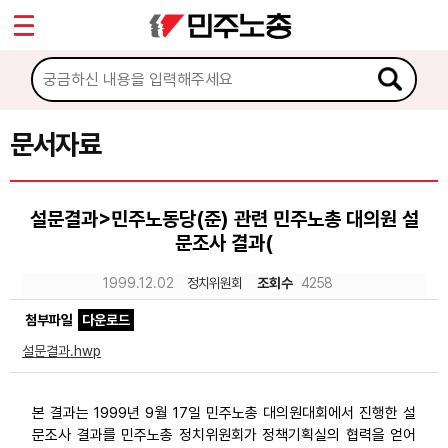
*
Sketchbook5, 스케치북5
마이페이지
소개
<
소식
문서자료
Sketchbook5, 스케치북5
노동상담
설문결과>민주노동당(준) 관련 민주노총 대의원 설
문조사 결과(
자료
1999.12.02
정치위원회
조회수
4258
문서자료
첨부파일
다운로드
이미지자료
설문결과.hwp
미디어자료
본 결과는 1999년 9월 17일 민주노총 대의원대회에서 진행한 설
카드뉴스
문조사 결과를 민주노총 정치위원회가 정책기획실의 협력을 얻어